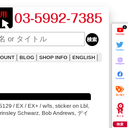
1
COUNT
│
BLOG
│
SHOP INFO
│
ENGLISH
│
129 / EX / EX+ / w/Is, sticker on Lbl,
Brinsley Schwarz, Bob Andrews, デイ
検索