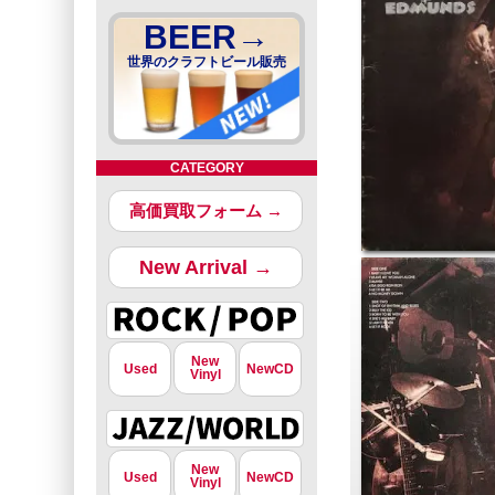
BEER→
世界のクラフトビール販売
CATEGORY
高価買取フォーム →
New Arrival →
New
Used
NewCD
Vinyl
New
Used
NewCD
Vinyl