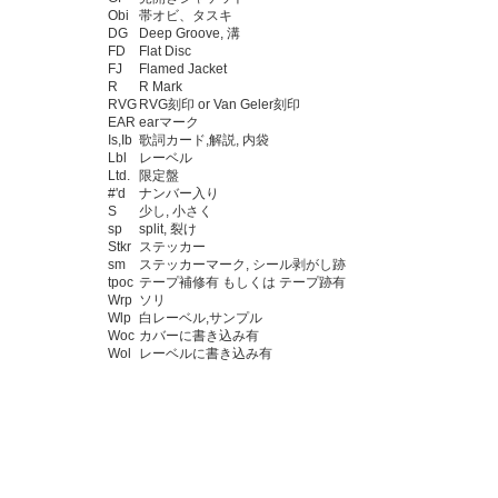
Obi
帯オビ、タスキ
DG
Deep Groove, 溝
FD
Flat Disc
FJ
Flamed Jacket
R
R Mark
RVG
RVG刻印 or Van Geler刻印
EAR
earマーク
Is,Ib
歌詞カード,解説, 内袋
Lbl
レーベル
Ltd.
限定盤
#'d
ナンバー入り
S
少し, 小さく
sp
split, 裂け
Stkr
ステッカー
sm
ステッカーマーク, シール剥がし跡
tpoc
テープ補修有 もしくは テープ跡有
Wrp
ソリ
Wlp
白レーベル,サンプル
Woc
カバーに書き込み有
Wol
レーベルに書き込み有