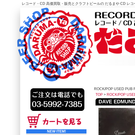
レコード・CD 高価買取・販売とクラフトビールの だるまや CD レコー
レコード高価買取はこちら
HOME
ROCK/POP USED PUB 
TOP
>
ROCK/POP USE
DAVE EDMUNDS /
NEW ITEM!