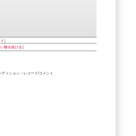
す！
│
買い物を続ける
│
コンディション・レコード/コメント