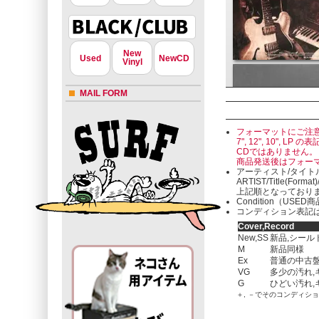
New
Used
NewCD
Vinyl
MAIL FORM
フォーマットにご注
7", 12", 10"
CDではありません。
商品発送後はフォー
アーティスト/タイト
ARTIST/Title(Format
上記順となっており
Condition（U
コンディション表記は
Cover,Record
New,SS
新品,シール
M
新品同様
Ex
普通の中古盤
VG
多少の汚れ,
G
ひどい汚れ,
＋, －でそのコンディシ