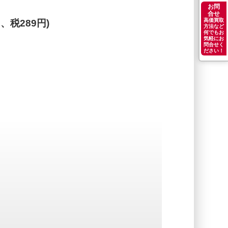
お問
合せ
高価買取
円、税289円)
方法など
何でもお
気軽にお
問合せく
ださい！