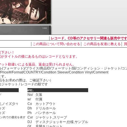
│
レコード、CD等のアクセサリー関連も販売中で
│
この商品について問い合わせる
│
この商品を友達に教える
│
意下さい！
, LP の表記がタイトルの後にあるものはレコードとなります。
マット勘違いによる返品、返金は受けられません。
ル(フォーマット)/プライス/商品ID/フォーマット/国/コンディション・ジャケット/
)/Price/#/Format/COUNTRY/Condition Sleeve/Condition Vinyl/Comment
ます。
SED商品をお求めの際は、ご確認下さい）
ジャケット / レコードの順です
etc.
ド
No/
欠落
w/
付属
,ノイズ少々
Co
カットアウト
キズ
Dh
ドリルホール
キズ
Ph
パンチホール
Cvr
ジャケット,スリーブ
ョン内での優劣を表す
DJ
ディスクジョッキー,仕様,サンプル
Gf
見開きジャケット