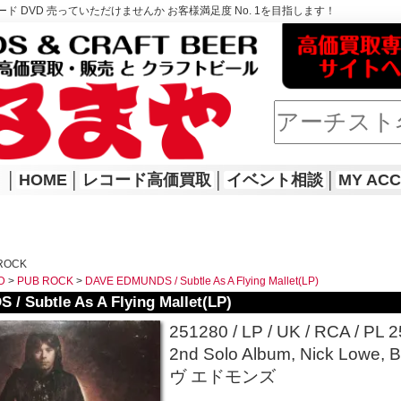
ド DVD 売っていただけませんか お客様満足度 No. 1を目指します！
│
HOME
│
レコード高価買取
│
イベント相談
│
MY AC
ROCK
D
>
PUB ROCK
>
DAVE EDMUNDS / Subtle As A Flying Mallet(LP)
 Subtle As A Flying Mallet(LP)
251280 / LP / UK / RCA / PL 25
2nd Solo Album, Nick Lowe, 
ヴ エドモンズ