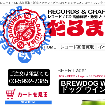
レコード・CD 高価買取・販売とクラフトビールの だるまや CD レコード DVD 売
レコード高価買取はこちら
HOME
│
HOME
│
レコード高価買取
│
イ
BEER Lager
TOP
>
BEER
>
Lager
>
BREWDOG
BREWDOG W
ドッグ ウイ
NEW ITEM!