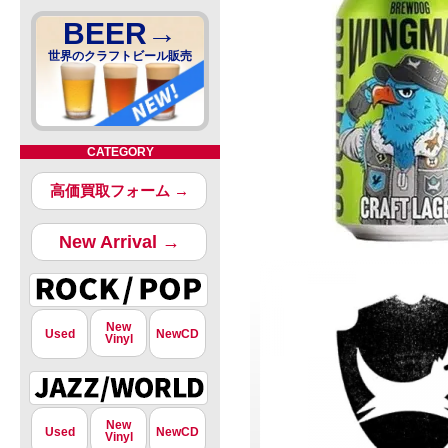
BEER→
世界のクラフトビール販売
CATEGORY
高価買取フォーム →
New Arrival →
New
Used
NewCD
Vinyl
New
Used
NewCD
Vinyl