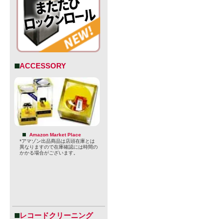
・容器：CA
・賞味期限：20
・JAN:50560
ACCESSORY
【BREWDO
ーカーサイト
ブリュードッ
Amazon Market Place
*アマゾン出品商品は店頭在庫とは
ンドで、創
異なりますので在庫確認には時間の
かかる場合がございます。
ィン・ディッ
トビールメ
我々の使命は
し、自分た
レコードクリーニング