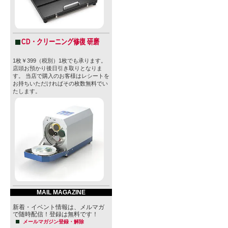
クラフトビア
上）のオー
CD・クリーニング修復 研磨
型番
none
1枚￥399（税別）1枚でも承ります。
販売価格
560円(本体
店頭お預かり後日引き取りとなりま
す。 当店で購入のお客様はレシートを
購入数
お持ちいただければその枚数無料でい
たします。
» 特定商取引法に
MAIL MAGAZINE
新着・イベント情報は、メルマガ
で随時配信！登録は無料です！
メールマガジン登録・解除