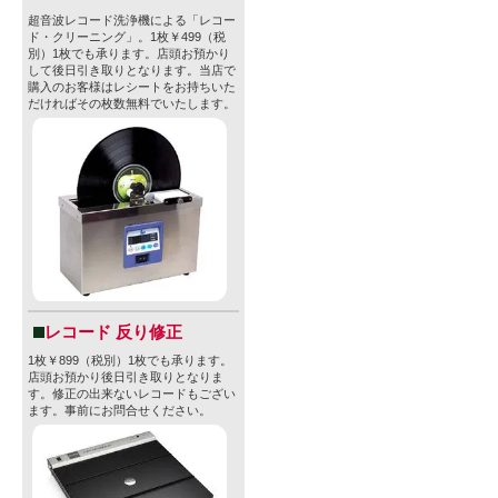
ことだ。
超音波レコード洗浄機による「レコー
ド・クリーニング」。1枚￥499（税
別）1枚でも承ります。店頭お預かり
ブリュードッ
して後日引き取りとなります。当店で
購入のお客様はレシートをお持ちいた
う）”をキー
だければその枚数無料でいたします。
ラガー”か“
ル” しかな
ル”カテゴリ
業。
ガレージで
ビールを地
レコード 反り修正
欧州各国を
1枚￥899（税別）1枚でも承ります。
店頭お預かり後日引き取りとなりま
す。修正の出来ないレコードもござい
に事業展開を
ます。事前にお問合せください。
UKNo.1
たる地位を築