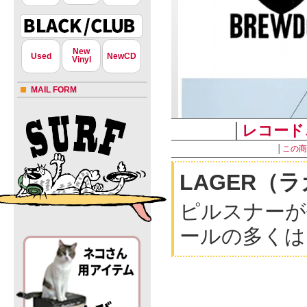
New
Used
NewCD
Vinyl
MAIL FORM
│
レコード
│
この商
LAGER（
ピルスナーが
ールの多くは
・内容量：33