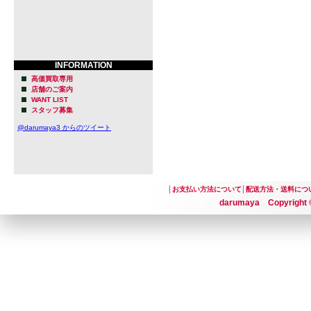
徴です。
Harland 
INFORMATION
接につなが
高価買取専用
店舗のご案内
スタイルを
WANT LIST
スタッフ募集
す。
@darumaya3 からのツイート
また、日本
IPA『Samu
│
お支払い方法について
│
配送方法・送料につ
も応える積
darumaya Copyright ©
さらに、環
を心掛け、
アメリカ国
Harland 