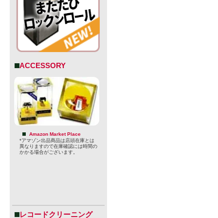
ACCESSORY
Amazon Market Place
*アマゾン出品商品は店頭在庫とは
りに励んで
異なりますので在庫確認には時間の
かかる場合がございます。
Harland Bre
設者が掲げる”A
に、サンデ
レコードクリーニング