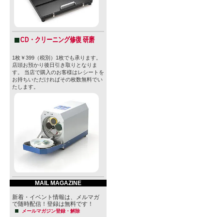
Harland 
を」という
CD・クリーニング修復 研磨
その名前は
1枚￥399（税別）1枚でも承ります。
店頭お預かり後日引き取りとなりま
ゴの地元ら
す。 当店で購入のお客様はレシートを
お持ちいただければその枚数無料でい
たします。
ブリュワー
し、トレン
ールから、
タイルに挑
特に人気を
いが光るウェ
MAIL MAGAZINE
で飲みやすいHa
新着・イベント情報は、メルマガ
地元の気候
で随時配信！登録は無料です！
メールマガジン登録・解除