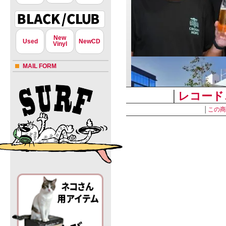
New
Used
NewCD
Vinyl
MAIL FORM
│
レコード
│
この商