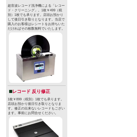
牽引する存
超音波レコード洗浄機による「レコー
ド・クリーニング」。1枚￥499（税
別）1枚でも承ります。店頭お預かり
神を重んじ
して後日引き取りとなります。当店で
購入のお客様はレシートをお持ちいた
支持を受け
だければその枚数無料でいたします。
豊富な経験
多彩なビー
IPAをはじ
練された味
る一本が見
シンプルで
レコード 反り修正
どれも地元
1枚￥899（税別）1枚でも承ります。
店頭お預かり後日引き取りとなりま
す。修正の出来ないレコードもござい
飲むだけで
ます。事前にお問合せください。
サンディエ
験してくだ