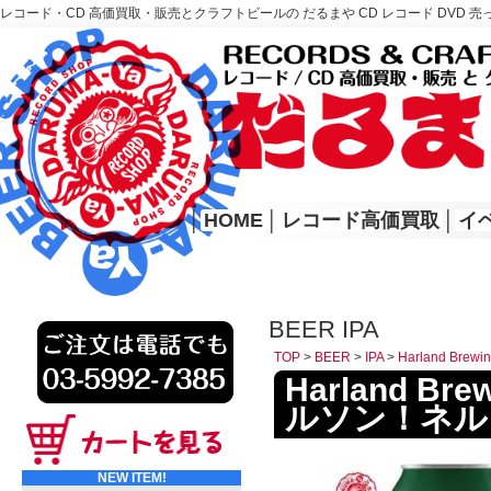
レコード・CD 高価買取・販売とクラフトビールの だるまや CD レコード DVD 売
レコード高価買取はこちら
HOME
│
HOME
│
レコード高価買取
│
イ
BEER IPA
TOP
>
BEER
>
IPA
>
Harland Bre
Harland Bre
ルソン！ネル
NEW ITEM!