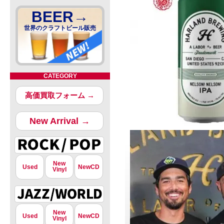
BEER→
世界のクラフトビール販売
CATEGORY
高価買取フォーム →
New Arrival →
New
Used
NewCD
Vinyl
New
Used
NewCD
Vinyl