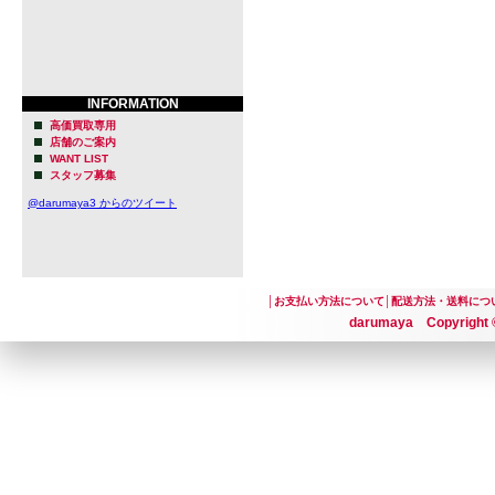
想い
「Foam（
つけられる
INFORMATION
陽光の中で
高価買取専用
店舗のご案内
いは波の白
WANT LIST
スタッフ募集
に。
@darumaya3 からのツイート
その自然な
て儚く消え
私の仕事人生
│
お支払い方法について
│
配送方法・送料につ
darumaya Copyright ©
と共にあり
モルトとホ
スの頂点に
ビールには