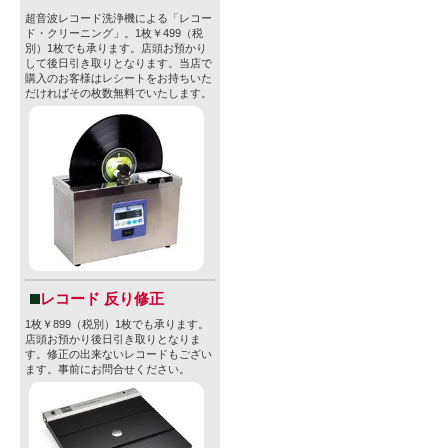
り)
超音波レコード洗浄機による「レコー
ド・クリーニング」。1枚￥499（税
別）1枚でも承ります。店頭お預かり
して後日引き取りとなります。当店で
創業： 2016
購入のお客様はレシートをお持ちいた
だければその枚数無料でいたします。
拠点： バー
Foam Br
て文化への情
ョナルによっ
彼らの歩み
レコード 反り修正
ウォーター
1枚￥899（税別）1枚でも承ります。
店頭お預かり後日引き取りとなりま
ーから始ま
す。修正の出来ないレコードもござい
ます。事前にお問合せください。
ー、活気あ
を遂げまし