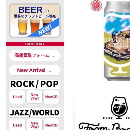
BEER→
世界のクラフトビール販売
CATEGORY
高価買取フォーム →
New Arrival →
New
Used
NewCD
Vinyl
New
Used
NewCD
Vinyl