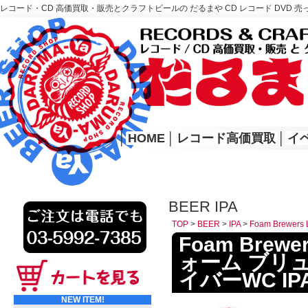
レコード・CD 高価買取・販売とクラフトビールの だるまや CD レコード DVD 売
レコード高価買取はこちら
HOME
│
HOME
│
レコード高価買取
│
イ
BEER IPA
TOP
>
BEER
>
IPA
>
Foam Brewe
Foam Brewers
ォーム ブリ
イバーWC IP
NEW ITEM!