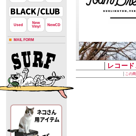
New
Used
NewCD
Vinyl
MAIL FORM
│
レコード
│
この商