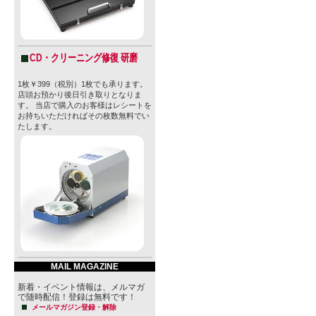
また、その敷地
シティ）と
トスペース
CD・クリーニング修復 研磨
の“小さな街
1枚￥399（税別）1枚でも承ります。
店頭お預かり後日引き取りとなりま
す。
す。 当店で購入のお客様はレシートを
お持ちいただければその枚数無料でい
需要の拡大
たします。
ーグには生産拠
ックス）を
ここでは、
州内外に出
行っていま
MAIL MAGAZINE
新着・イベント情報は、メルマガ
◆醸造責任者
で随時配信！登録は無料です！
メールマガジン登録・解除