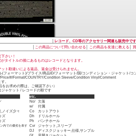
│
レコード、CD等のアクセサリー関連も販売中で
│
この商品について問い合わせる
│
この商品を友達に教える
│
意下さい！
, LP の表記がタイトルの後にあるものはレコードとなります。
マット勘違いによる返品、返金は受けられません。
ル(フォーマット)/プライス/商品ID/フォーマット/国/コンディション・ジャケット/
)/Price/#/Format/COUNTRY/Condition Sleeve/Condition Vinyl/Comment
ます。
SED商品をお求めの際は、ご確認下さい）
ジャケット / レコードの順です
etc.
ド
No/
欠落
w/
付属
,ノイズ少々
Co
カットアウト
キズ
Dh
ドリルホール
キズ
Ph
パンチホール
Cvr
ジャケット,スリーブ
ョン内での優劣を表す
DJ
ディスクジョッキー,仕様,サンプル
Gf
見開きジャケット