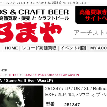
ド DVD 売っていただけませんか お客様満足度 No. 1を目指します！
│
HOME
│
レコード高価買取
│
イベント相談
│
MY AC
P HOP
SED
>
HIP HOP
>
HOUSE OF PAIN / Same As It Ever Was(LP)
 / Same As It Ever Was(LP)
251347 / LP / UK / XL / Ruffn
EX+ / 2LP, '94, ハウス オブ 
型番
251347