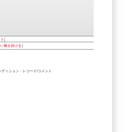
す！
│
買い物を続ける
│
コンディション・レコード/コメント