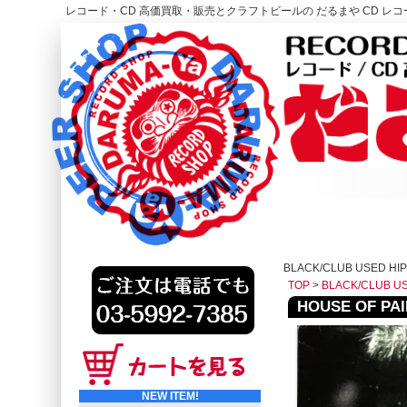
レコード・CD 高価買取・販売とクラフトビールの だるまや CD レコー
レコード高価買取はこちら
HOME
BLACK/CLUB USED HI
TOP
>
BLACK/CLUB U
HOUSE OF PAIN
NEW ITEM!