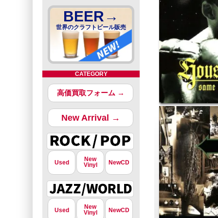
BEER→
世界のクラフトビール販売
CATEGORY
高価買取フォーム →
New Arrival →
New
Used
NewCD
Vinyl
New
Used
NewCD
Vinyl