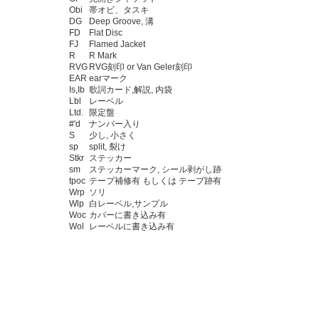
Obi
帯オビ、タスキ
DG
Deep Groove, 溝
FD
Flat Disc
FJ
Flamed Jacket
R
R Mark
RVG
RVG刻印 or Van Geler刻印
EAR
earマーク
Is,Ib
歌詞カード,解説, 内袋
Lbl
レーベル
Ltd.
限定盤
#'d
ナンバー入り
S
少し, 小さく
sp
split, 裂け
Stkr
ステッカー
sm
ステッカーマーク, シール剥がし跡
tpoc
テープ補修有 もしくは テープ跡有
Wrp
ソリ
Wlp
白レーベル,サンプル
Woc
カバーに書き込み有
Wol
レーベルに書き込み有