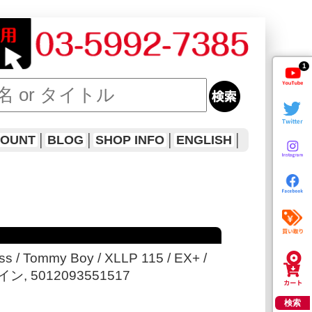
1
COUNT
│
BLOG
│
SHOP INFO
│
ENGLISH
│
ess / Tommy Boy / XLLP 115 / EX+ /
ペイン, 5012093551517
検索