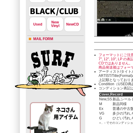
New
Used
NewCD
Vinyl
MAIL FORM
フォーマットにご注
7", 12", 10"
CDではありません。
商品発送後はフォー
アーティスト/タイト
ARTIST/Title(Format
上記順となっており
Condition（U
コンディション表記は
Cover,Record
New,SS
新品,シール
M
新品同様
Ex
普通の中古盤
VG
多少の汚れ,
G
ひどい汚れ,
＋, －でそのコンディシ