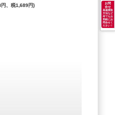
お問
88円、税1,689円)
合せ
高価買取
方法など
何でもお
気軽にお
問合せく
ださい！