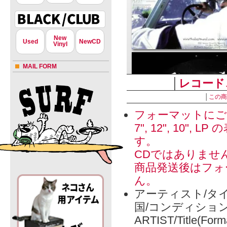
New
Used
NewCD
Vinyl
MAIL FORM
│
レコード
│
この商
フォーマットにご
7", 12", 1
す。
CDではありませ
商品発送後はフォ
ん。
アーティスト/タイ
国/コンディショ
ARTIST/Title(Form