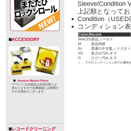
Sleeve/Condition 
上記順となってお
Condition（
コンディション表
Cover,Record
ACCESSORY
New,SS
新品,シールド
M
新品同様
Ex
普通の中古盤,ノイズ少々
VG
多少の汚れ,キズ
G
ひどい汚れ,キズ
＋, －でそのコンディション内での優劣
Amazon Market Place
*アマゾン出品商品は店頭在庫とは
異なりますので在庫確認には時間の
かかる場合がございます。
レコードクリーニング