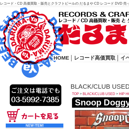
レコード・CD 高価買取・販売とクラフトビールの だるまや CD レコード DVD 売
レコード高価買取はこちら
HOME
│
HOME
│
レコード高価買取
│
イ
BLACK/CLUB USED
TOP
>
BLACK/CLUB USED
>
HIP H
Snoop Doggy 
NEW ITEM!