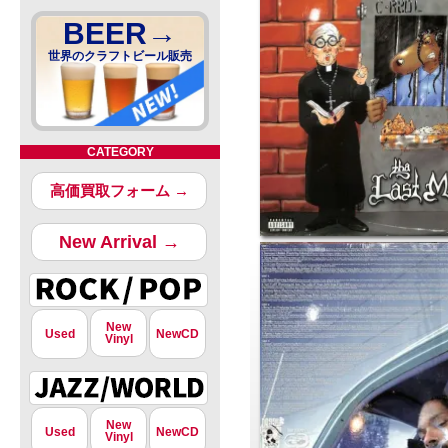
BEER→
世界のクラフトビール販売
CATEGORY
高価買取フォーム →
New Arrival →
New
Used
NewCD
Vinyl
New
Used
NewCD
Vinyl