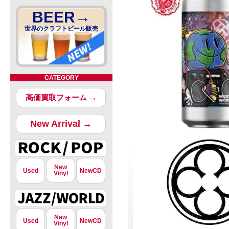
BEER→
世界のクラフトビール販売
CATEGORY
高価買取フォーム →
New Arrival →
New
Used
NewCD
Vinyl
New
Used
NewCD
Vinyl