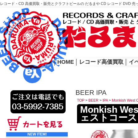
レコード・CD 高価買取・販売とクラフトビールの だるまや CD レコード DVD 売
レコード高価買取はこちら
HOME
│
HOME
│
レコード高価買取
│
イ
BEER IPA
TOP
>
BEER
>
IPA
>
Monkish We
Monkish We
ェストコース
NEW ITEM!