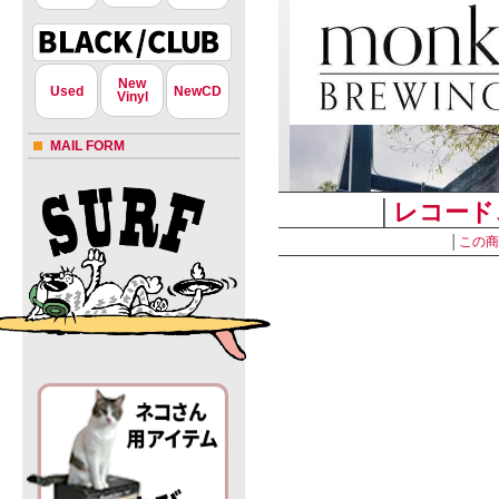
New
Used
NewCD
Vinyl
MAIL FORM
│
レコード
│
この商