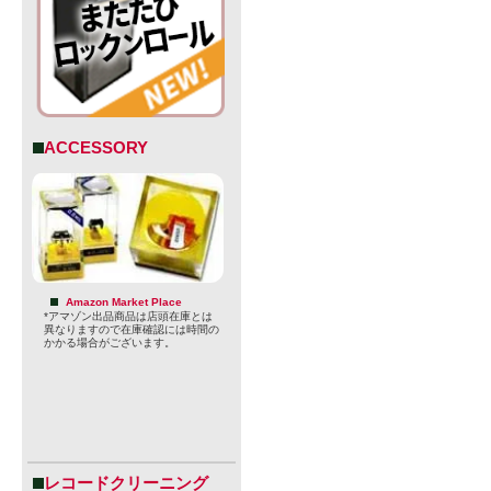
ACCESSORY
Amazon Market Place
*アマゾン出品商品は店頭在庫とは
Monkish 
異なりますので在庫確認には時間の
かかる場合がございます。
は、コンペ
とはあまり
か出さない
れているた
レコードクリーニング