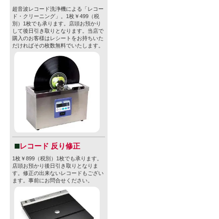
入手できま
超音波レコード洗浄機による「レコー
ド・クリーニング」。1枚￥499（税
別）1枚でも承ります。店頭お預かり
そのため、
して後日引き取りとなります。当店で
購入のお客様はレシートをお持ちいた
列ができて
だければその枚数無料でいたします。
Monkish 
全土のクラフ
として知ら
Monkish 
て、「世界一
神の祝福を
レコード 反り修正
クを熱狂さ
1枚￥899（税別）1枚でも承ります。
店頭お預かり後日引き取りとなりま
す。修正の出来ないレコードもござい
い！
ます。事前にお問合せください。
型番
none
販売価格
1,913円(本