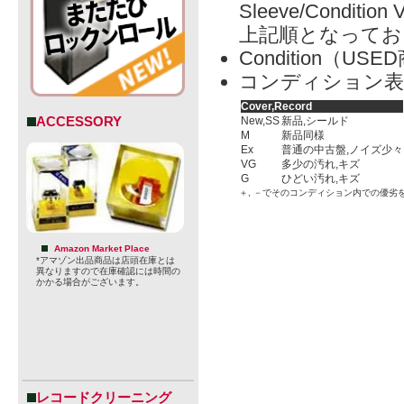
Sleeve/Condition 
上記順となってお
Condition（
コンディション表
Cover,Record
ACCESSORY
New,SS
新品,シールド
M
新品同様
Ex
普通の中古盤,ノイズ少々
VG
多少の汚れ,キズ
G
ひどい汚れ,キズ
＋, －でそのコンディション内での優劣
Amazon Market Place
*アマゾン出品商品は店頭在庫とは
異なりますので在庫確認には時間の
かかる場合がございます。
レコードクリーニング