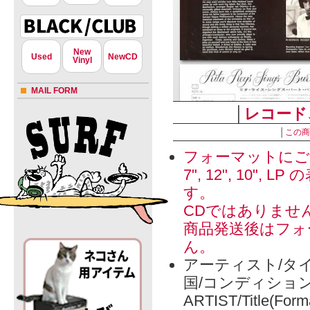
New
Used
NewCD
Vinyl
MAIL FORM
│
レコード
│
この商
フォーマットにご
7", 12", 1
す。
CDではありませ
商品発送後はフォ
ん。
アーティスト/タイ
国/コンディショ
ARTIST/Title(Form