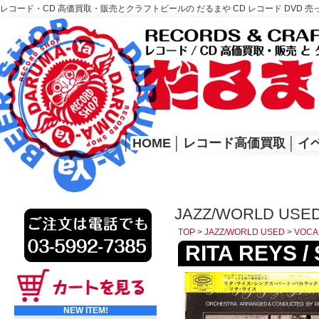
レコード・CD 高価買取・販売とクラフトビールの だるまや CD レコード DVD 売
レコード高価買取はこちら
HOME
│
HOME
│
レコード高価買取
│
イ
JAZZ/WORLD USE
TOP
>
JAZZ/WORLD USED
>
VOCA
RITA REYS / 
NEW ITEM!