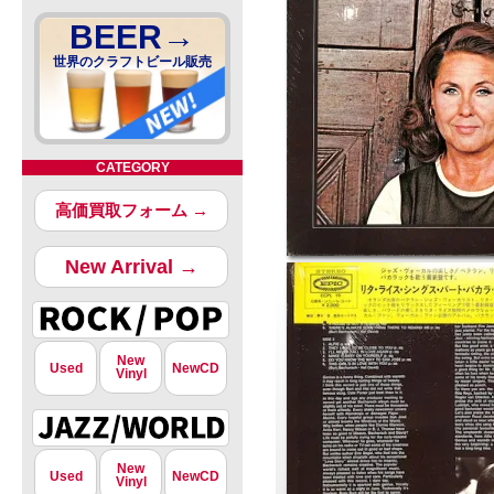
BEER→
世界のクラフトビール販売
CATEGORY
高価買取フォーム →
New Arrival →
New
Used
NewCD
Vinyl
New
Used
NewCD
Vinyl