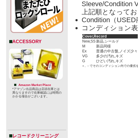
Sleeve/Condition 
上記順となってお
Condition（
コンディション表
Cover,Record
ACCESSORY
New,SS
新品,シールド
M
新品同様
Ex
普通の中古盤,ノイズ少々
VG
多少の汚れ,キズ
G
ひどい汚れ,キズ
＋, －でそのコンディション内での優劣
Amazon Market Place
*アマゾン出品商品は店頭在庫とは
異なりますので在庫確認には時間の
かかる場合がございます。
レコードクリーニング