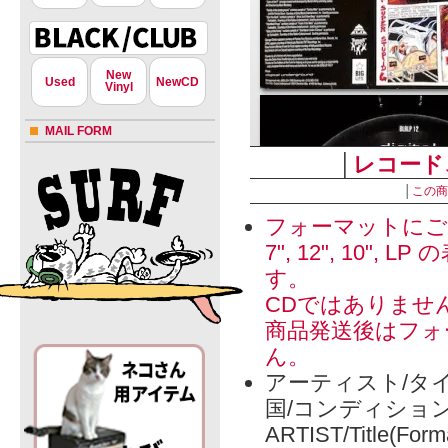
New
Used
NewCD
Vinyl
MAIL FORM
│
レコード
│
この商
フォーマットにご
7", 12", 1
す。
CDではありませ
商品発送後はフォ
ん。
アーティスト/タイ
国/コンディショ
ARTIST/Title(Form