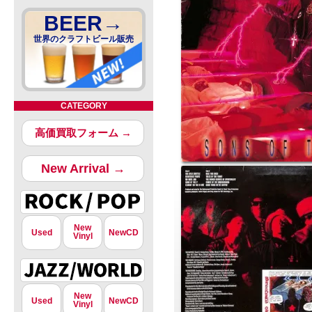
BEER→
世界のクラフトビール販売
CATEGORY
高価買取フォーム →
New Arrival →
New
Used
NewCD
Vinyl
New
Used
NewCD
Vinyl