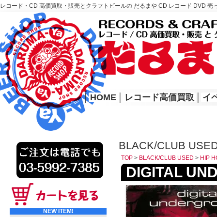
レコード・CD 高価買取・販売とクラフトビールの だるまや CD レコード DVD 売
レコード高価買取はこちら
HOME
│
HOME
│
レコード高価買取
│
イ
BLACK/CLUB USED
TOP
>
BLACK/CLUB USED
>
HIP H
DIGITAL UND
NEW ITEM!