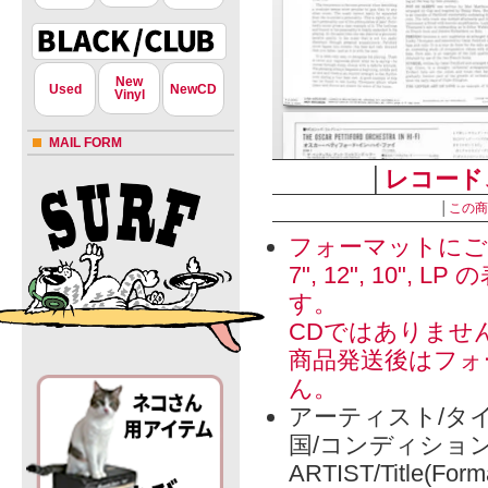
New
Used
NewCD
Vinyl
MAIL FORM
│
レコード
│
この商
フォーマットにご
7", 12", 1
す。
CDではありませ
商品発送後はフォ
ん。
アーティスト/タイ
国/コンディショ
ARTIST/Title(Form