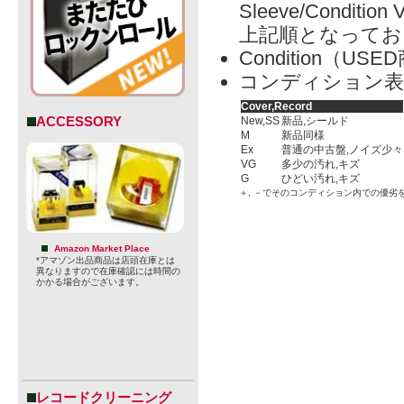
Sleeve/Condition 
上記順となってお
Condition（
コンディション表
Cover,Record
ACCESSORY
New,SS
新品,シールド
M
新品同様
Ex
普通の中古盤,ノイズ少々
VG
多少の汚れ,キズ
G
ひどい汚れ,キズ
＋, －でそのコンディション内での優劣
Amazon Market Place
*アマゾン出品商品は店頭在庫とは
異なりますので在庫確認には時間の
かかる場合がございます。
レコードクリーニング