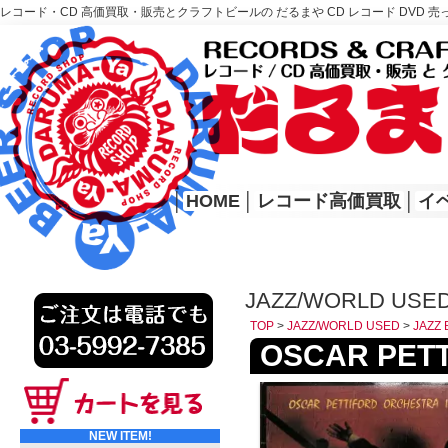
レコード・CD 高価買取・販売とクラフトビールの だるまや CD レコード DVD 売
レコード高価買取はこちら
HOME
│
HOME
│
レコード高価買取
│
イ
JAZZ/WORLD USED
TOP
>
JAZZ/WORLD USED
>
JAZZ 
OSCAR PETTI
NEW ITEM!