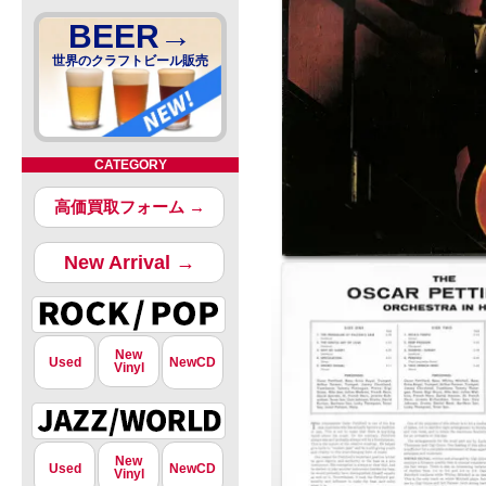
BEER→
世界のクラフトビール販売
CATEGORY
高価買取フォーム →
New Arrival →
New
Used
NewCD
Vinyl
New
Used
NewCD
Vinyl