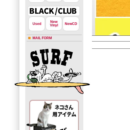
New
Used
NewCD
Vinyl
MAIL FORM