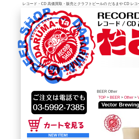
レコード・CD 高価買取・販売とクラフトビールの だるまや CD レコー
レコード高価買取はこちら
HOME
BEER Other
TOP
>
BEER
>
Other
>
Vector Br
NEW ITEM!