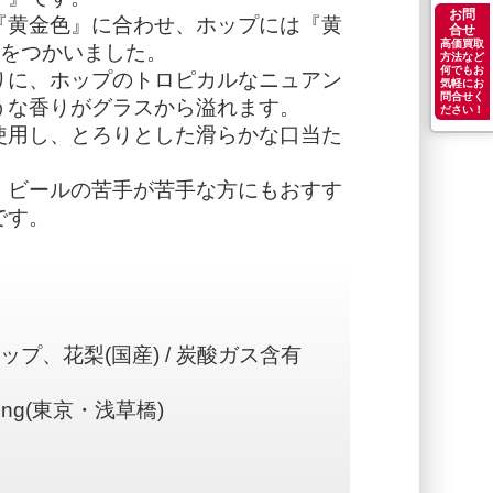
お問
『黄金色』に合わせ、ホップには『黄
合せ
高価買取
”をつかいました。
方法など
何でもお
りに、ホップのトロピカルなニュアン
気軽にお
問合せく
うな香りがグラスから溢れます。
ださい！
使用し、とろりとした滑らかな口当た
、ビールの苦手が苦手な方にもおすす
です。
プ、花梨(国産) / 炭酸ガス含有
ing(東京・浅草橋)