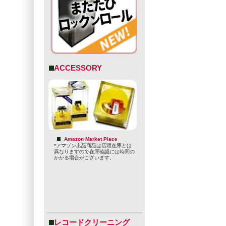
ACCESSORY
す。
そしてクラフ
す。
Amazon Market Place
*アマゾン出品商品は店頭在庫とは
異なりますので在庫確認には時間の
型番
かかる場合がございます。
non
販売価格
-
sold
» 特定商取引法に基づ
レコードクリーニング