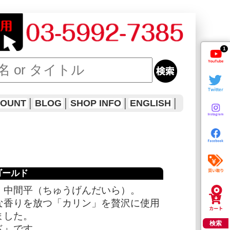
1
COUNT
│
BLOG
│
SHOP INFO
│
ENGLISH
│
ドゴールド
、中間平（ちゅうげんだいら）。
な香りを放つ「カリン」を贅沢に使用
ました。
検索
ド』です。