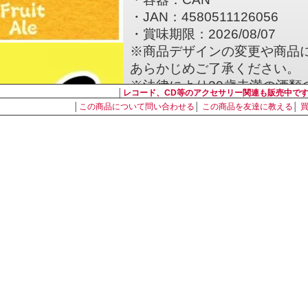
・JAN：4580511126056
・賞味期限：2026/08/07
※商品デザインの変更や商品
あらかじめご了承ください。
※法律により20歳未満の酒類
│
レコード、CD等のアクセサリー関連も販売中で
の販売には年齢確認が義務付
│
この商品について問い合わせる
│
この商品を友達に教える
│
【Vector Brewingにつ
私たちベクターブルーイング
式会社の一事業部からスター
2013年にVectorBeer
ランを新宿御苑に開業。
1年後には、そのVectorBeerの
を開業し、その開業計画の中
ールをお客様に飲んでもらい
醸造がスタートしました。