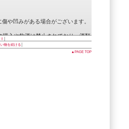
に傷や凹みがある場合がございます。
の購入や飲酒は禁止されており、酒類
す！
│
けられています。
買い物を続ける
│
▲PAGE TOP
いて】(醸造元ホームページより）
の始まりは飲食店を展開するライナ株
トしました。
という国産のクラフトビールを扱うビアレスト
隣に２号店であるVectorBeerFactory
で「せっかくなら自分たちで創ったビ
たい！」という想いから、このビール