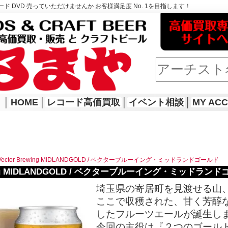
ド DVD 売っていただけませんか お客様満足度 No. 1を目指します！
│
HOME
│
レコード高価買取
│
イベント相談
│
MY AC
Vector Brewing MIDLANDGOLD / ベクターブルーイング・ミッドランドゴールド
ewing MIDLANDGOLD / ベクターブルーイング・ミッドラン
埼玉県の寄居町を見渡せる山
ここで収穫された、甘く芳醇
したフルーツエールが誕生し
今回の主役は『２つのゴール