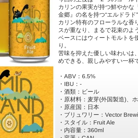
カリンの果実が持つ鮮やかな
金郷』の名を持つ“エルドラド
カリン特有のフローラルな香
スが重なり、まるで花束のよ
ベースにはウィートモルトを
り。
苦味を抑えた優しい味わいは
めできる、親しみやすい一杯
・ABV：6.5%
・IBU：-
・酒類：ビール
・原材料：麦芽(外国製造)、ホッ
・原産国：日本
・ブリュワリー：Vector Brew
・スタイル：Fruit Ale
・内容量：360ml
・容器：CAN