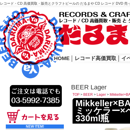
レコード・CD 高価買取・販売とクラフトビールの だるまや CD レコード DVD 売
レコード高価買取はこちら
HOME
│
HOME
│
レコード高価買取
│
イ
BEER Lager
TOP
>
BEER
>
Lager
>
Mikkelle
Mikkeller×B
ミッケラー×
330ml瓶
NEW ITEM!