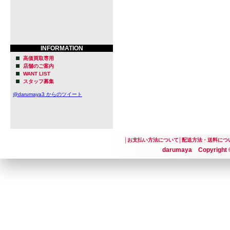
岩手県盛岡
す。
ドイツの醸造
INFORMATION
に使われて
高価買取専用
店舗のご案内
冷却槽で時
WANT LIST
スタッフ募集
ロッパの伝
@darumaya3 からのツイート
るブルワリ
醸造所の建
を改装（取
│
お支払い方法について
│
配送方法・送料につ
darumaya Copyright ©
た。
ドイツ人ブ
人）が仕込み
はドイツの