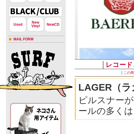
New
Used
NewCD
Vinyl
MAIL FORM
│
レコード
│
この商
LAGER（
ピルスナーが
ールの多くは