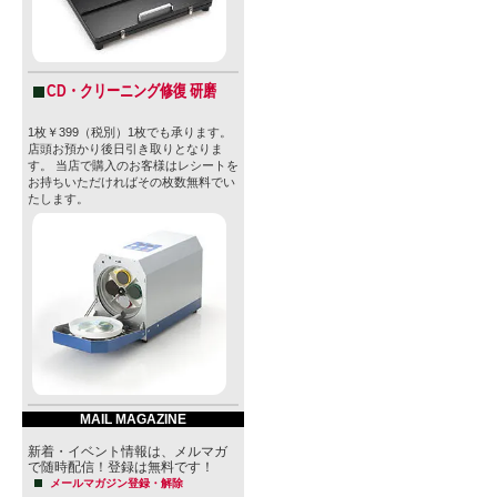
・容器：BOT
・賞味期限：2
・JAN：4580
CD・クリーニング修復 研磨
1枚￥399（税別）1枚でも承ります。
店頭お預かり後日引き取りとなりま
※製品のデ
す。 当店で購入のお客様はレシートを
お持ちいただければその枚数無料でい
合により予
たします。
す。何卒ご
す。
※製品の容
がある場合
MAIL MAGAZINE
新着・イベント情報は、メルマガ
【ベアレン
で随時配信！登録は無料です！
メールマガジン登録・解除