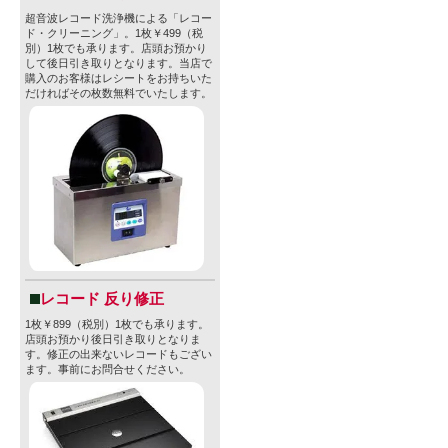
紀半のウィ
超音波レコード洗浄機による「レコー
ド・クリーニング」。1枚￥499（税
した、赤銅
別）1枚でも承ります。店頭お預かり
して後日引き取りとなります。当店で
ールです。
購入のお客様はレシートをお持ちいた
だければその枚数無料でいたします。
ウィンナー
やビスケッ
キレの良い
親しまれて
・原材料：麦
レコード 反り修正
・スタイル
1枚￥899（税別）1枚でも承ります。
店頭お預かり後日引き取りとなりま
・IBU：-
す。修正の出来ないレコードもござい
ます。事前にお問合せください。
・アルコール
・内容量：33