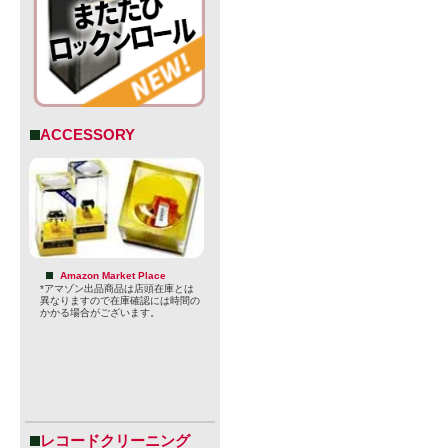
らかじめご
※法律により
止されてお
付けられて
ACCESSORY
【ハービスト
ホームブル
Amazon Market Place
*アマゾン出品商品は店頭在庫とは
造りを行っ
異なりますので在庫確認には時間の
かかる場合がございます。
1983年ス
創業。
世界的に高評
しています
レコードクリーニング