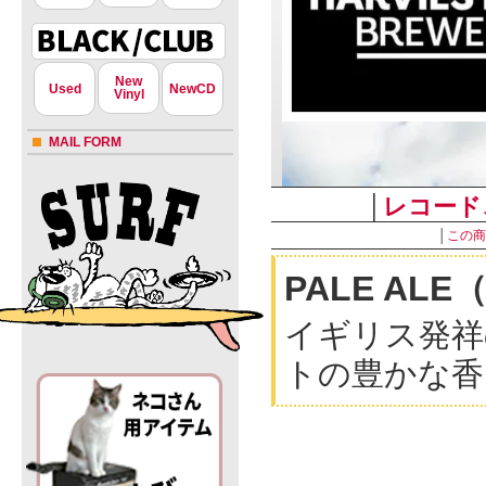
New
Used
NewCD
Vinyl
MAIL FORM
│
レコード
│
この商
PALE AL
イギリス発祥
トの豊かな香
商品に傷や