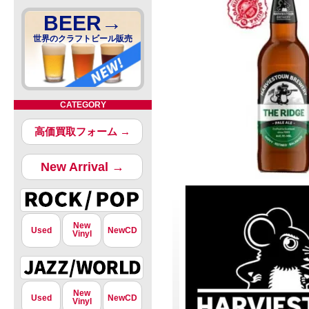
BEER→
世界のクラフトビール販売
CATEGORY
高価買取フォーム →
New Arrival →
New
Used
NewCD
Vinyl
New
Used
NewCD
Vinyl