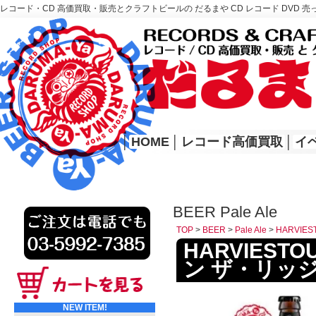
レコード・CD 高価買取・販売とクラフトビールの だるまや CD レコード DVD 売
レコード高価買取はこちら
HOME
│
HOME
│
レコード高価買取
│
イ
BEER Pale Ale
TOP
>
BEER
>
Pale Ale
>
HARVIE
HARVIESTOU
ン ザ・リッ
NEW ITEM!