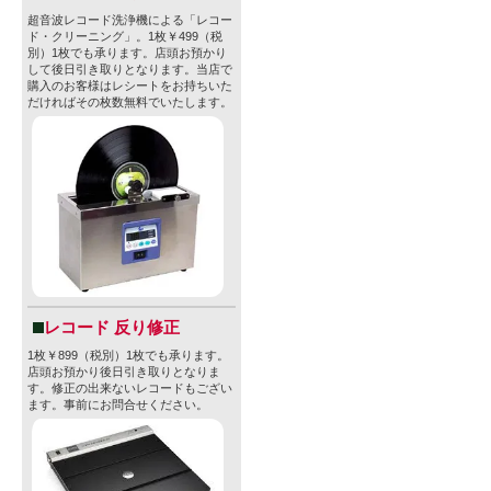
超音波レコード洗浄機による「レコー
型番
ド・クリーニング」。1枚￥499（税
none
別）1枚でも承ります。店頭お預かり
販売価格
して後日引き取りとなります。当店で
945円(本体
購入のお客様はレシートをお持ちいた
購入数
だければその枚数無料でいたします。
» 特定商取引法に
レコード 反り修正
1枚￥899（税別）1枚でも承ります。
店頭お預かり後日引き取りとなりま
す。修正の出来ないレコードもござい
ます。事前にお問合せください。