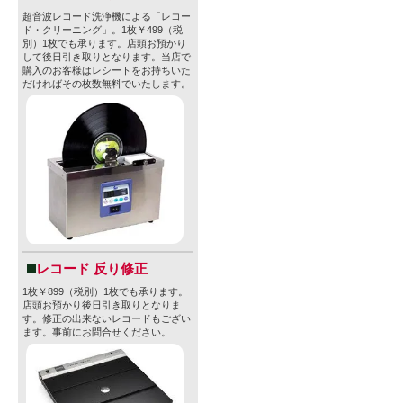
い。
超音波レコード洗浄機による「レコー
法律により2
ド・クリーニング」。1枚￥499（税
別）1枚でも承ります。店頭お預かり
されており
して後日引き取りとなります。当店で
購入のお客様はレシートをお持ちいた
けられてい
だければその枚数無料でいたします。
●製造元のご
【VECTOR
ベクターブ
開するライ
レコード 反り修正
1枚￥899（税別）1枚でも承ります。
しました。
店頭お預かり後日引き取りとなりま
す。修正の出来ないレコードもござい
2013年にVe
ます。事前にお問合せください。
ールを扱う
業。