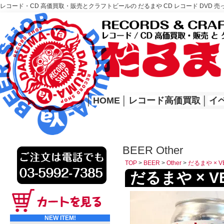
レコード・CD 高価買取・販売とクラフトビールの だるまや CD レコード DVD 売
レコード高価買取はこちら
HOME
│
HOME
│
レコード高価買取
│
イ
BEER Other
TOP
>
BEER
>
Other
>
だるまや × VE
だるまや × VEC
NEW ITEM!