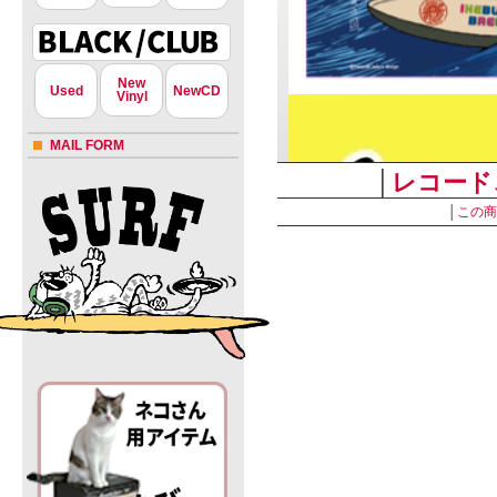
New
Used
NewCD
Vinyl
MAIL FORM
│
レコード
│
この商