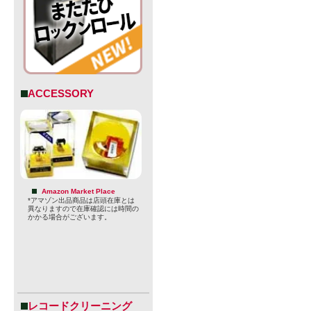
ACCESSORY
・賞味期限：20
Amazon Market Place
*アマゾン出品商品は店頭在庫とは
・JAN：45805
異なりますので在庫確認には時間の
かかる場合がございます。
商品デザイ
場合がござ
レコードクリーニング