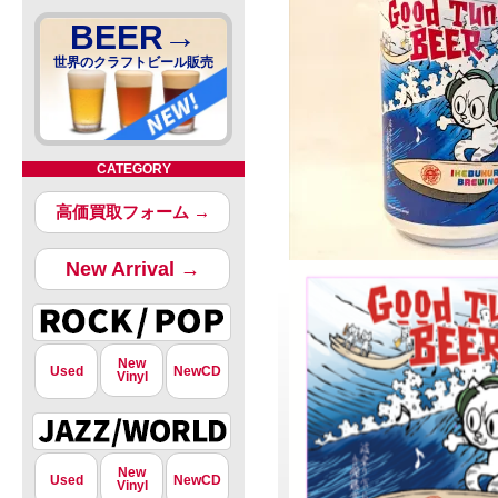
BEER→
世界のクラフトビール販売
CATEGORY
高価買取フォーム →
New Arrival →
New
Used
NewCD
Vinyl
New
Used
NewCD
Vinyl