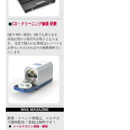
1年後には、そ
るVectorB
CD・クリーニング修復 研磨
の中で「せ
1枚￥399（税別）1枚でも承ります。
ルをお客様
店頭お預かり後日引き取りとなりま
す。 当店で購入のお客様はレシートを
いから、こ
お持ちいただければその枚数無料でい
たします。
た。
醸造の許可
ましたが、計
り「新宿Bee
お客様に支えら
量7Kでは足
MAIL MAGAZINE
モノづくり
新着・イベント情報は、メルマガ
で随時配信！登録は無料です！
になりまし
メールマガジン登録・解除