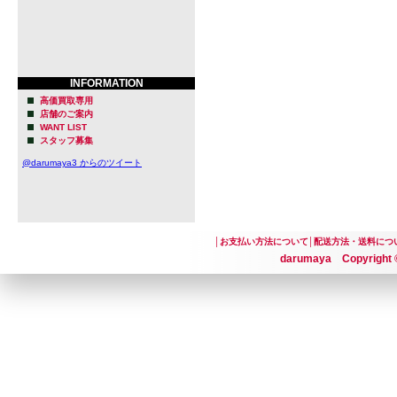
それがクラ
す。
クラフトビ
INFORMATION
ールをもっ
高価買取専用
店舗のご案内
WANT LIST
に、もっと
スタッフ募集
楽しんでい
@darumaya3 からのツイート
いきたいと
そしてクラ
│
お支払い方法について
│
配送方法・送料につ
にもスポッ
darumaya Copyright ©
ジし続けま
り)
型番
none
販売価格
824円(本体