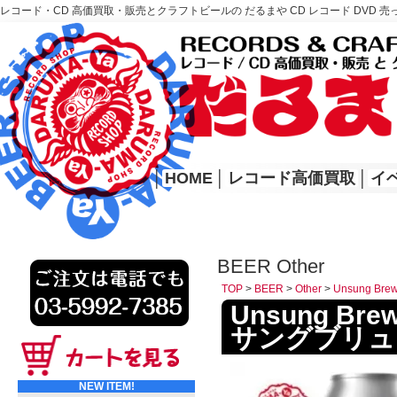
レコード・CD 高価買取・販売とクラフトビールの だるまや CD レコード DVD 売
レコード高価買取はこちら
HOME
│
HOME
│
レコード高価買取
│
イ
BEER Other
TOP
>
BEER
>
Other
>
Unsung B
Unsung Brew
サングブリュ
NEW ITEM!