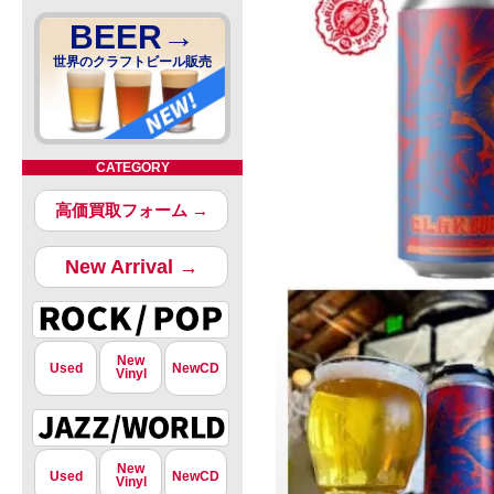
BEER→
世界のクラフトビール販売
CATEGORY
高価買取フォーム →
New Arrival →
New
Used
NewCD
Vinyl
New
Used
NewCD
Vinyl