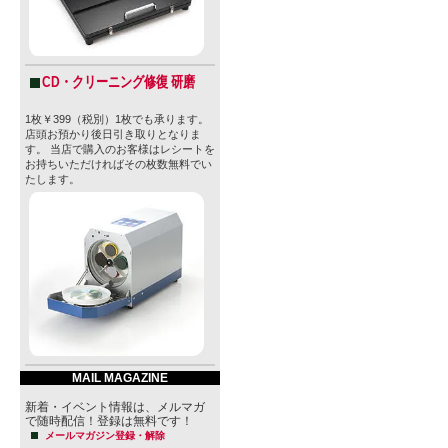
創業者：マ
「称えられ
CD・クリーニング修復 研磨
ーたちへ」
1枚￥399（税別）1枚でも承ります。
店頭お預かり後日引き取りとなりま
と、日々の
す。 当店で購入のお客様はレシートを
お持ちいただければその枚数無料でい
たします。
うビール造
確かな醸造
を併せ持ち
る一杯。
◆ビールの
密なレシピ
MAIL MAGAZINE
創業者のマ
新着・イベント情報は、メルマガ
格であるCert
で随時配信！登録は無料です！
メールマガジン登録・解除