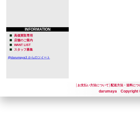
造教育機関
す。
理論と実践
INFORMATION
知識と経験をも
高価買取専用
店舗のご案内
げました。
WANT LIST
スタッフ募集
レシピ設計
@darumaya3 からのツイート
に議論し、
む姿勢が大
│
お支払い方法について
│
配送方法・送料につ
◆名もなき
darumaya Copyright ©
あるビール
Unsung 
ことの少な
いう想いが