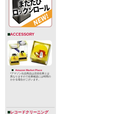
ACCESSORY
Amazon Market Place
*アマゾン出品商品は店頭在庫とは
・スタイル：Wes
異なりますので在庫確認には時間の
かかる場合がございます。
・ABV：5.5
・原材料名：
・原産国：U
・内容量：47
レコードクリーニング