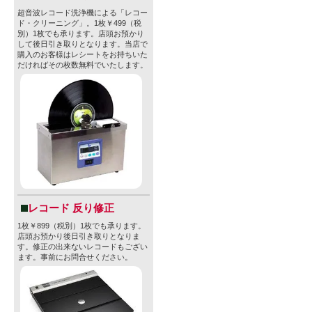
・容器：CA
超音波レコード洗浄機による「レコー
ド・クリーニング」。1枚￥499（税
別）1枚でも承ります。店頭お預かり
・賞味期限：20
して後日引き取りとなります。当店で
購入のお客様はレシートをお持ちいた
・JAN：0860
だければその枚数無料でいたします。
※商品デザ
る場合がご
さい。
※法律により
止されてお
付けられて
レコード 反り修正
1枚￥899（税別）1枚でも承ります。
店頭お預かり後日引き取りとなりま
す。修正の出来ないレコードもござい
ます。事前にお問合せください。
【Unsung B
拠点： カリ