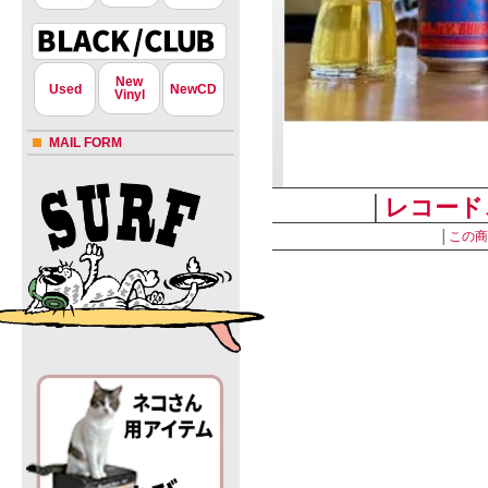
New
Used
NewCD
Vinyl
MAIL FORM
│
レコード
│
この商