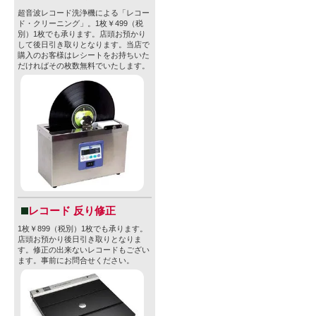
フ）ビール
超音波レコード洗浄機による「レコー
ド・クリーニング」。1枚￥499（税
別）1枚でも承ります。店頭お預かり
私たちは常
して後日引き取りとなります。当店で
購入のお客様はレシートをお持ちいた
品質の原材
だければその枚数無料でいたします。
とを大切に
だからこそ、
クラフトビ
く居心地の
っているの
私たちが目
レコード 反り修正
ルであるこ
1枚￥899（税別）1枚でも承ります。
店頭お預かり後日引き取りとなりま
す。修正の出来ないレコードもござい
クター「Ch
ます。事前にお問合せください。
の多彩な衣
けるような