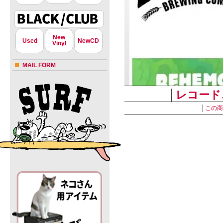
New
Used
NewCD
Vinyl
MAIL FORM
│
レコード
│
この商