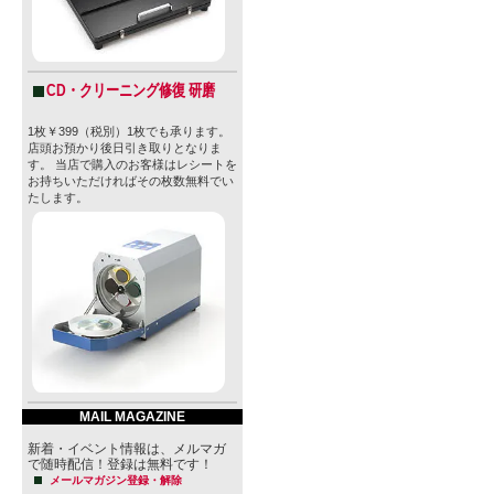
型番
none
販売価格
747円(本体
CD・クリーニング修復 研磨
購入数
1枚￥399（税別）1枚でも承ります。
店頭お預かり後日引き取りとなりま
す。 当店で購入のお客様はレシートを
お持ちいただければその枚数無料でい
たします。
» 特定商取引法に
MAIL MAGAZINE
新着・イベント情報は、メルマガ
で随時配信！登録は無料です！
メールマガジン登録・解除