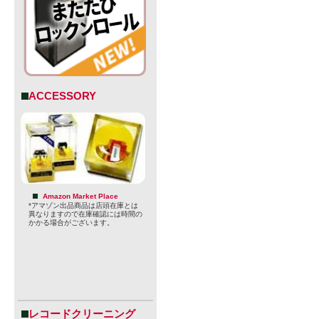
ACCESSORY
Amazon Market Place
*アマゾン出品商品は店頭在庫とは
解説より)
異なりますので在庫確認には時間の
かかる場合がございます。
過去11年間で
ニークなビ
（この数は
その多くは
レコードクリーニング