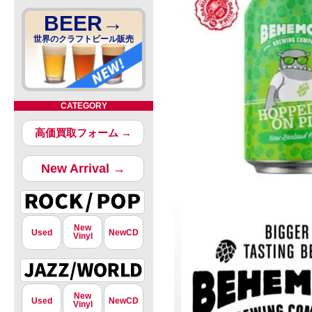
BEER→
世界のクラフトビール販売
CATEGORY
高価買取フォーム →
New Arrival →
New
Used
NewCD
Vinyl
New
Used
NewCD
Vinyl