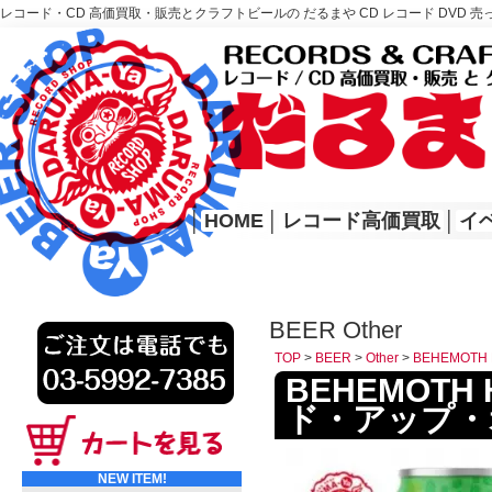
レコード・CD 高価買取・販売とクラフトビールの だるまや CD レコード DVD 売
レコード高価買取はこちら
HOME
│
HOME
│
レコード高価買取
│
イ
BEER Other
TOP
>
BEER
>
Other
>
BEHEMOTH
BEHEMOTH 
ド・アップ・
NEW ITEM!