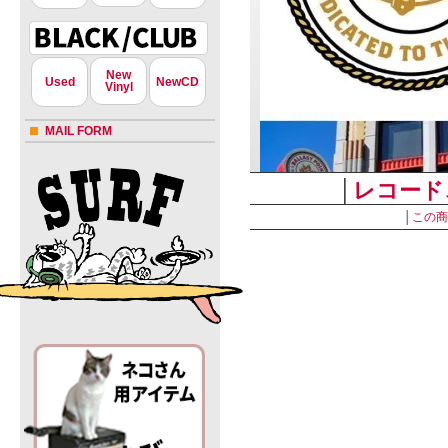
New
Used
NewCD
Vinyl
MAIL FORM
│
レコード
│
この商
プ