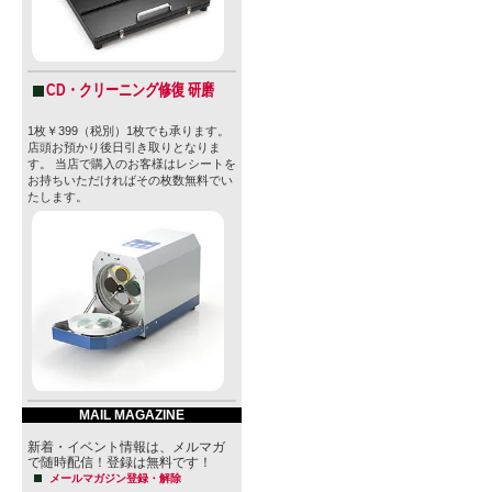
none
販売価格
835円(本体
購入数
CD・クリーニング修復 研磨
1枚￥399（税別）1枚でも承ります。
店頭お預かり後日引き取りとなりま
» 特定商取引法に
す。 当店で購入のお客様はレシートを
お持ちいただければその枚数無料でい
たします。
MAIL MAGAZINE
新着・イベント情報は、メルマガ
で随時配信！登録は無料です！
メールマガジン登録・解除