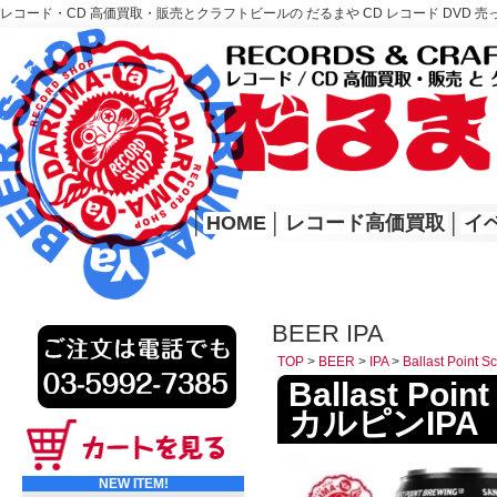
レコード・CD 高価買取・販売とクラフトビールの だるまや CD レコード DVD 売
レコード高価買取はこちら
HOME
│
HOME
│
レコード高価買取
│
イ
BEER IPA
TOP
>
BEER
>
IPA
>
Ballast Poi
Ballast Po
カルピンIPA
NEW ITEM!