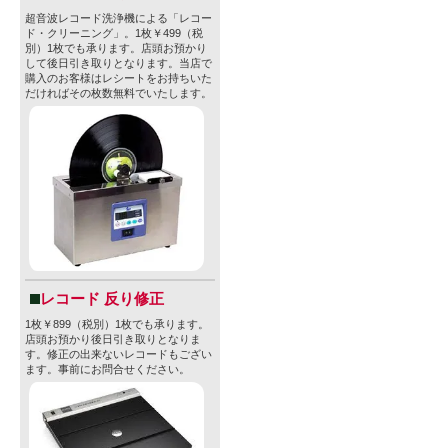
て】(輸入元
超音波レコード洗浄機による「レコー
ド・クリーニング」。1枚￥499（税
別）1枚でも承ります。店頭お預かり
Westcoas
して後日引き取りとなります。当店で
購入のお客様はレシートをお持ちいた
つ、バラス
だければその枚数無料でいたします。
（Ballast 
カ・サンデ
トビールの
向けの店舗
「スカルピン
味のビール
レコード 反り修正
醸造所周辺
1枚￥899（税別）1枚でも承ります。
店頭お預かり後日引き取りとなりま
す。修正の出来ないレコードもござい
（Point 
ます。事前にお問合せください。
来していま
型番