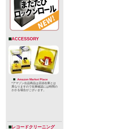
・原産国：
・内容量：33
・容器：CA
・賞味期限：20
ACCESSORY
・JAN：9421
※商品デザ
る場合がご
さい。
Amazon Market Place
*アマゾン出品商品は店頭在庫とは
※法律により
異なりますので在庫確認には時間の
かかる場合がございます。
止されてお
付けられて
【バラスト
レコードクリーニング