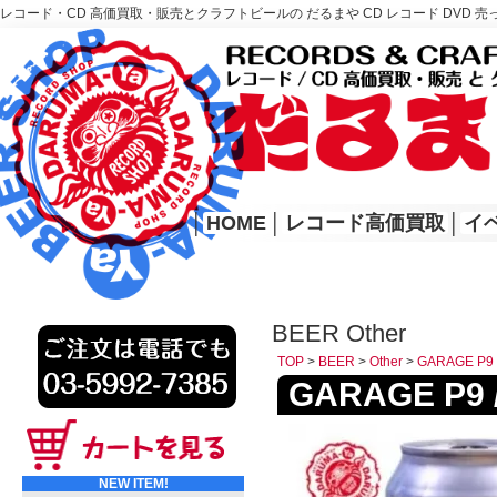
レコード・CD 高価買取・販売とクラフトビールの だるまや CD レコード DVD 売
レコード高価買取はこちら
HOME
│
HOME
│
レコード高価買取
│
イ
BEER Other
TOP
>
BEER
>
Other
>
GARAGE P9
GARAGE P9
NEW ITEM!