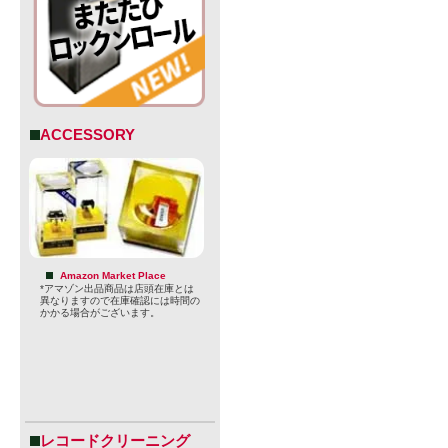
ACCESSORY
「Poblen
Amazon Market Place
*アマゾン出品商品は店頭在庫とは
から取られ
異なりますので在庫確認には時間の
かかる場合がございます。
まさに「バ
クスしなが
をイメージ
レコードクリーニング