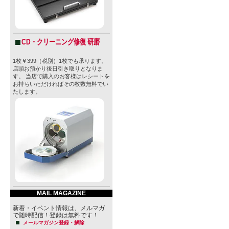
止されてお
付けられて
CD・クリーニング修復 研磨
1枚￥399（税別）1枚でも承ります。
【ガレージ
店頭お預かり後日引き取りとなりま
す。 当店で購入のお客様はレシートを
「Garage Br
お持ちいただければその枚数無料でい
たします。
Co）」は、
る、ヨーロ
常に人気の
です。
​彼らのスタ
について詳
MAIL MAGAZINE
​・Garage B
新着・イベント情報は、メルマガ
で随時配信！登録は無料です！
​2015年
メールマガジン登録・解除