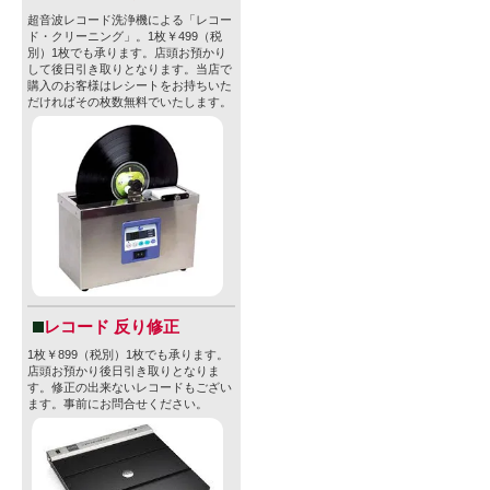
す。
超音波レコード洗浄機による「レコー
ド・クリーニング」。1枚￥499（税
別）1枚でも承ります。店頭お預かり
・スタイル：Ber
して後日引き取りとなります。当店で
購入のお客様はレシートをお持ちいた
・ABV：4.0
だければその枚数無料でいたします。
・原材料名：
・原産国：
・内容量：33
・容器：CA
・賞味期限：20
・JAN：8436
レコード 反り修正
1枚￥899（税別）1枚でも承ります。
※商品デザ
店頭お預かり後日引き取りとなりま
す。修正の出来ないレコードもござい
る場合がご
ます。事前にお問合せください。
さい。
※法律により