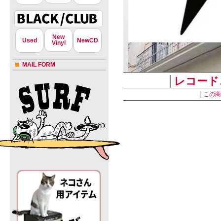
New
Used
NewCD
Vinyl
MAIL FORM
│
レコード
│
この商