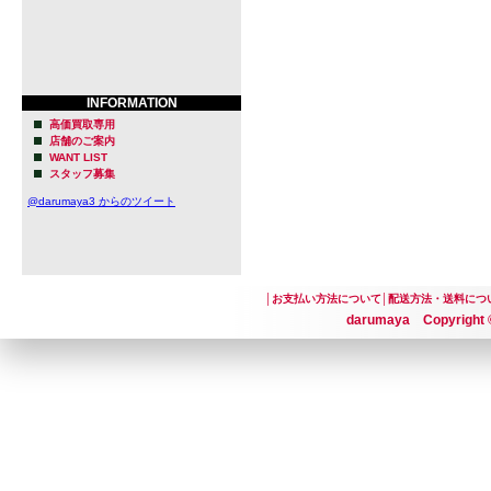
身のアルベ
の2人によっ
た居酒屋）
INFORMATION
​・カルチャ
高価買取専用
店舗のご案内
WANT LIST
単にビール
スタッフ募集
ト、ストリ
@darumaya3 からのツイート
ているブル
パブの壁に
│
お支払い方法について
│
配送方法・送料につ
期的に飾ら
darumaya Copyright ©
るコミュニ
​・スタイル
濁りのあるフ
ランドIPA