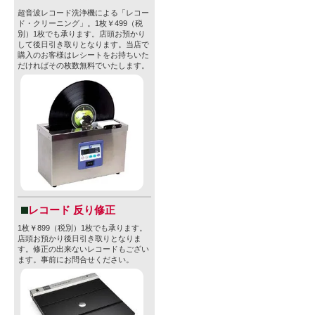
香りが広が
超音波レコード洗浄機による「レコー
ド・クリーニング」。1枚￥499（税
別）1枚でも承ります。店頭お預かり
・味わい: 
して後日引き取りとなります。当店で
購入のお客様はレシートをお持ちいた
ス）を飲ん
だければその枚数無料でいたします。
シー感。オ
ィな質感が
ど感じられ
・スタイル：DD
・ABV：7.2
レコード 反り修正
・原材料名：
1枚￥899（税別）1枚でも承ります。
店頭お預かり後日引き取りとなりま
す。修正の出来ないレコードもござい
・原産国：U
ます。事前にお問合せください。
・内容量：47
・容器：CA