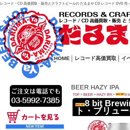
レコード・CD 高価買取・販売とクラフトビールの だるまや CD レコード DVD 売
レコード高価買取はこちら
HOME
│
HOME
│
レコード高価買取
│
イ
BEER HAZY IPA
TOP
>
BEER
>
HAZY IPA
>
8 
8 bit Bre
ト・ブリュー
NEW ITEM!