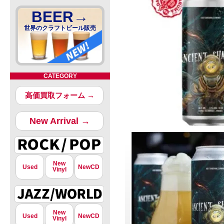
BEER→
世界のクラフトビール販売
CATEGORY
高価買取フォーム →
New Arrival →
New
Used
NewCD
Vinyl
New
Used
NewCD
Vinyl