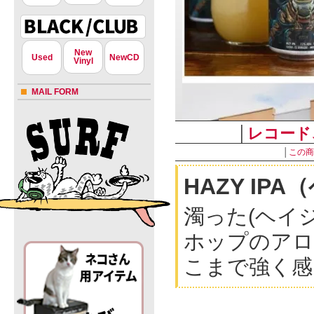
New
Used
NewCD
Vinyl
MAIL FORM
│
レコード
│
この商
HAZY I
濁った(ヘイジ
ホップのアロ
こまで強く感