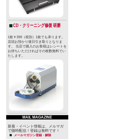
・賞味期限：20
・JAN：---
CD・クリーニング修復 研磨
※商品デザ
1枚￥399（税別）1枚でも承ります。
店頭お預かり後日引き取りとなりま
る場合がご
す。 当店で購入のお客様はレシートを
お持ちいただければその枚数無料でい
たします。
さい。
※法律により
止されてお
付けられて
MAIL MAGAZINE
【 8 bit B
新着・イベント情報は、メルマガ
HPより)
で随時配信！登録は無料です！
メールマガジン登録・解除