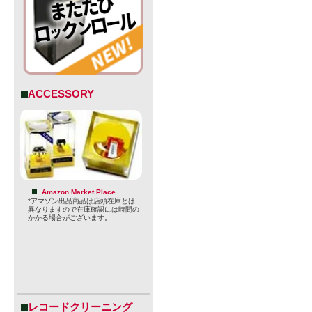
ACCESSORY
Amazon Market Place
*アマゾン出品商品は店頭在庫とは
す。
異なりますので在庫確認には時間の
かかる場合がございます。
・アロマ: 
やパイナッ
トラス（み
な、弾ける
レコードクリーニング