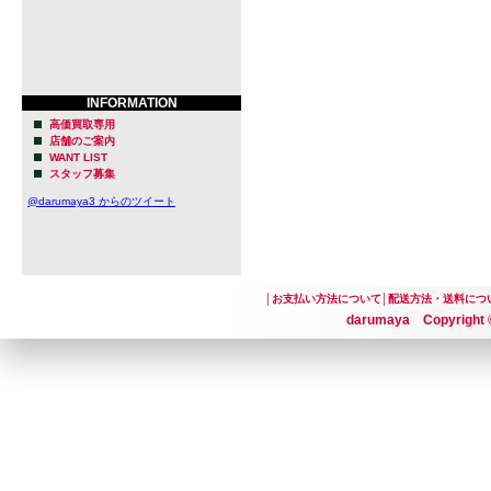
・創業： 201
・拠点：カ
ー マリエ
INFORMATION
・創業者： ク
高価買取専用
店舗のご案内
Keyson）、
WANT LIST
スタッフ募集
@darumaya3 からのツイート
◆Other 
力派！
│
お支払い方法について
│
配送方法・送料につ
名門ブリュワリ
darumaya Copyright ©
ワーである
当する実力
彼の豊富な
いはもちろん