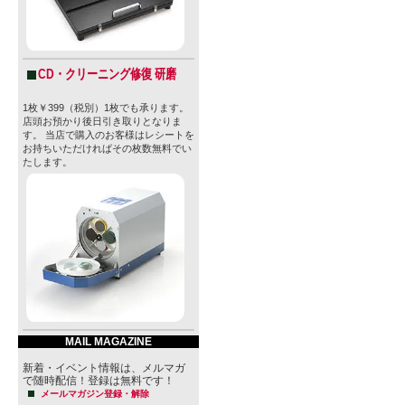
口が止まら
完全にクリ
CD・クリーニング修復 研磨
と爽快なキ
1枚￥399（税別）1枚でも承ります。
店頭お預かり後日引き取りとなりま
派でありな
す。 当店で購入のお客様はレシートを
お持ちいただければその枚数無料でい
IPA」とい
たします。
・スタイル：DDH
・ABV：6.9
・原材料名：
・原産国：U
MAIL MAGAZINE
新着・イベント情報は、メルマガ
・内容量：47
で随時配信！登録は無料です！
メールマガジン登録・解除