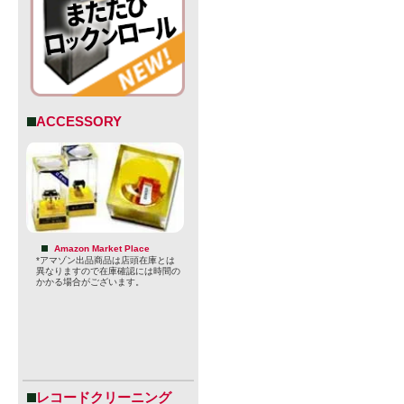
ACCESSORY
Amazon Market Place
*アマゾン出品商品は店頭在庫とは
異なりますので在庫確認には時間の
かかる場合がございます。
の覚めるよ
レープフル
と、ウェスト
「松や樹脂
レコードクリーニング