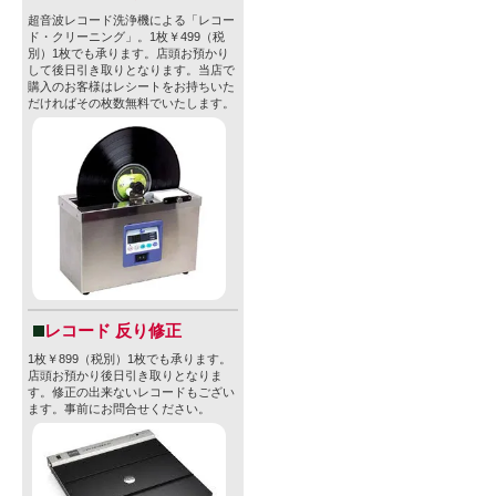
強い香り）
超音波レコード洗浄機による「レコー
ド・クリーニング」。1枚￥499（税
くすぐりま
別）1枚でも承ります。店頭お預かり
して後日引き取りとなります。当店で
・味わい: 
購入のお客様はレシートをお持ちいた
だければその枚数無料でいたします。
感はなく、
かつドライ
ルーベリー
がありつつ
です。
・フィニッシュ
レコード 反り修正
やSimco
1枚￥899（税別）1枚でも承ります。
店頭お預かり後日引き取りとなりま
ップの苦味
す。修正の出来ないレコードもござい
ます。事前にお問合せください。
き締めてく
がサラッと