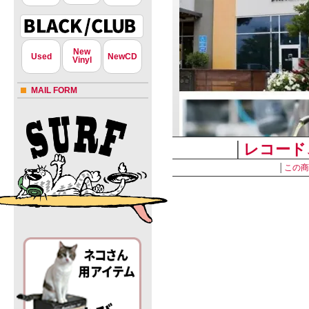
New
Used
NewCD
Vinyl
MAIL FORM
│
レコード
│
この商