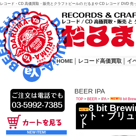
レコード・CD 高価買取・販売とクラフトビールの だるまや CD レコード DVD 売
レコード高価買取はこちら
HOME
│
HOME
│
レコード高価買取
│
イ
BEER IPA
TOP
>
BEER
>
IPA
>
8 bit 
8 bit Bre
ット・ブリュ
ト
NEW ITEM!