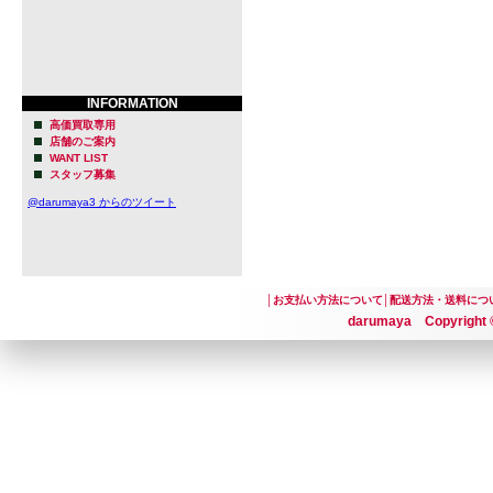
・容器：CA
・賞味期限：20
・JAN：---
INFORMATION
高価買取専用
店舗のご案内
※商品デザ
WANT LIST
スタッフ募集
る場合がご
@darumaya3 からのツイート
さい。
※法律により
止されてお
│
お支払い方法について
│
配送方法・送料につ
darumaya Copyright ©
付けられて
【 8 bit B