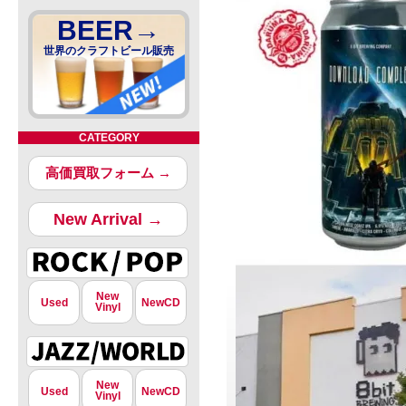
BEER→
世界のクラフトビール販売
CATEGORY
高価買取フォーム →
New Arrival →
New
Used
NewCD
Vinyl
New
Used
NewCD
Vinyl