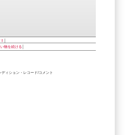
す！
│
買い物を続ける
│
コンディション・レコード/コメント