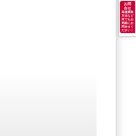
お問
合せ
高価買取
方法など
何でもお
気軽にお
問合せく
ださい！