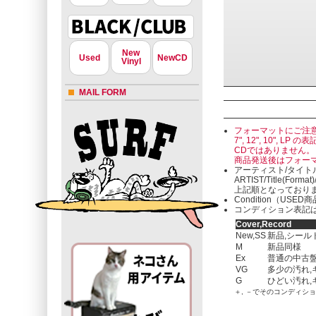
New
Used
NewCD
Vinyl
MAIL FORM
フォーマットにご注
7", 12", 10"
CDではありません。
商品発送後はフォー
アーティスト/タイト
ARTIST/Title(Format
上記順となっており
Condition（U
コンディション表記は
Cover,Record
New,SS
新品,シール
M
新品同様
Ex
普通の中古盤
VG
多少の汚れ,
G
ひどい汚れ,
＋, －でそのコンディシ