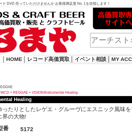
ド DVD 売っていただけませんか お客様満足度 No. 1を目指します！
│
HOME
│
レコード高価買取
│
イベント相談
│
MY AC
REGGAE
EWCD
>
REGGAE
>
VISION/Instrumental Healing
ental Healing
ゆったりとしたレゲエ・グルーヴにエスニック風味を
エ界の大物!
型番
5172