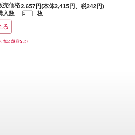
販売価格
2,657円(本体2,415円、税242円)
購入数
枚
く表記 (返品など)