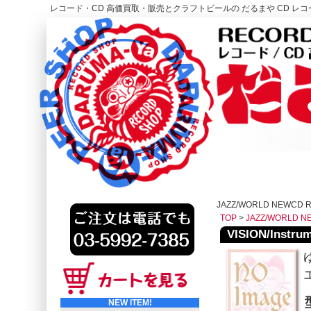
レコード・CD 高価買取・販売とクラフトビールの だるまや CD レコー
レコード高価買取はこちら
HOME
JAZZ/WORLD NEWCD 
TOP
>
JAZZ/WORLD N
VISION/Instrum
NEW ITEM!