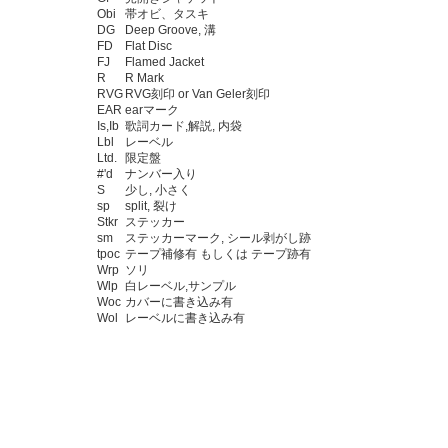
Obi
帯オビ、タスキ
DG
Deep Groove, 溝
FD
Flat Disc
FJ
Flamed Jacket
R
R Mark
RVG
RVG刻印 or Van Geler刻印
EAR
earマーク
Is,Ib
歌詞カード,解説, 内袋
Lbl
レーベル
Ltd.
限定盤
#'d
ナンバー入り
S
少し, 小さく
sp
split, 裂け
Stkr
ステッカー
sm
ステッカーマーク, シール剥がし跡
tpoc
テープ補修有 もしくは テープ跡有
Wrp
ソリ
Wlp
白レーベル,サンプル
Woc
カバーに書き込み有
Wol
レーベルに書き込み有