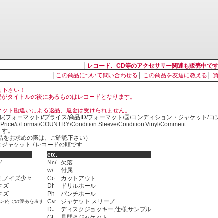
│
レコード、CD等のアクセサリー関連も販売中で
│
この商品について問い合わせる
│
この商品を友達に教える
│
意下さい！
, LP の表記がタイトルの後にあるものはレコードとなります。
マット勘違いによる返品、返金は受けられません。
ル(フォーマット)/プライス/商品ID/フォーマット/国/コンディション・ジャケット/
)/Price/#/Format/COUNTRY/Condition Sleeve/Condition Vinyl/Comment
ます。
SED商品をお求めの際は、ご確認下さい）
ジャケット / レコードの順です
etc.
ド
No/
欠落
w/
付属
,ノイズ少々
Co
カットアウト
キズ
Dh
ドリルホール
キズ
Ph
パンチホール
Cvr
ジャケット,スリーブ
ョン内での優劣を表す
DJ
ディスクジョッキー,仕様,サンプル
Gf
見開きジャケット