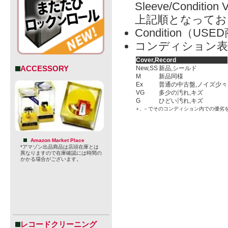
Sleeve/Condition 
上記順となってお
Condition（
コンディション表
Cover,Record
ACCESSORY
New,SS
新品,シールド
M
新品同様
Ex
普通の中古盤,ノイズ少々
VG
多少の汚れ,キズ
G
ひどい汚れ,キズ
＋, －でそのコンディション内での優劣
Amazon Market Place
*アマゾン出品商品は店頭在庫とは
異なりますので在庫確認には時間の
かかる場合がございます。
レコードクリーニング