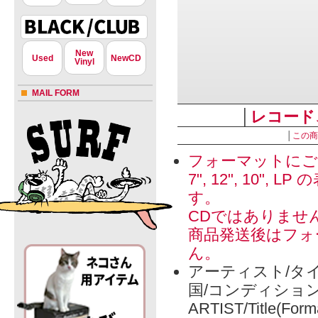
New
Used
NewCD
Vinyl
MAIL FORM
│
レコード
│
この商
フォーマットにご
7", 12", 1
す。
CDではありませ
商品発送後はフォ
ん。
アーティスト/タイ
国/コンディショ
ARTIST/Title(Form