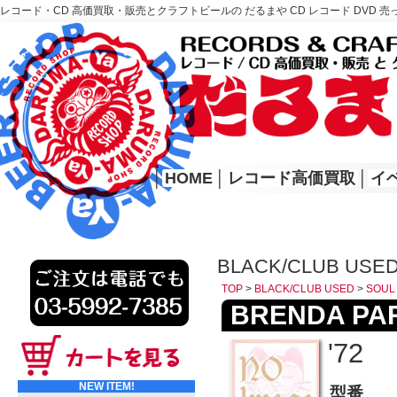
レコード・CD 高価買取・販売とクラフトビールの だるまや CD レコード DVD 売
レコード高価買取はこちら
HOME
│
HOME
│
レコード高価買取
│
イ
BLACK/CLUB USE
TOP
>
BLACK/CLUB USED
>
SOUL
BRENDA PARK
'72
NEW ITEM!
型番