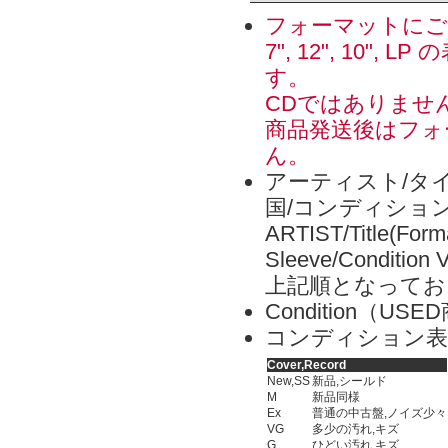
フォーマットにご
7", 12", 1
す。
CDではありませ
商品発送後はフォ
ん。
アーティスト/タイ
国/コンディショ
ARTIST/Title(Form
Sleeve/Condition 
上記順となってお
Condition（
コンディション表
Cover,Record
New,SS
新品,シールド
M
新品同様
Ex
普通の中古盤,ノイズ少々
VG
多少の汚れ,キズ
G
ひどい汚れ,キズ