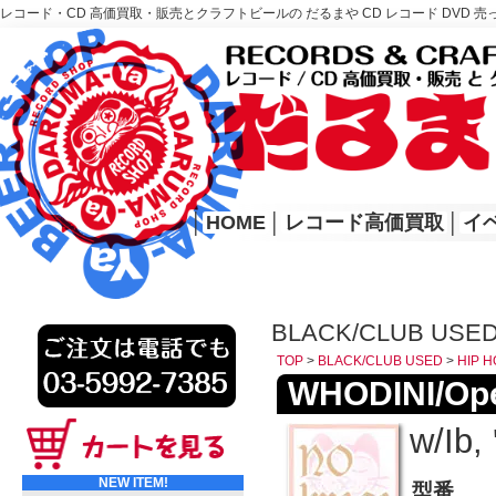
レコード・CD 高価買取・販売とクラフトビールの だるまや CD レコード DVD 売
レコード高価買取はこちら
HOME
│
HOME
│
レコード高価買取
│
イ
BLACK/CLUB USED
TOP
>
BLACK/CLUB USED
>
HIP H
WHODINI/Op
w/Ib, 
NEW ITEM!
型番