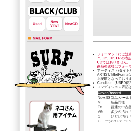
New
Used
NewCD
Vinyl
MAIL FORM
フォーマットにご注
7", 12", 10"
CDではありません。
商品発送後はフォー
アーティスト/タイト
ARTIST/Title(Format
上記順となっており
Condition（U
コンディション表記は
Cover,Record
New,SS
新品,シール
M
新品同様
Ex
普通の中古盤
VG
多少の汚れ,
G
ひどい汚れ,
＋, －でそのコンディシ