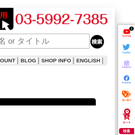
1
COUNT
│
BLOG
│
SHOP INFO
│
ENGLISH
│
検索