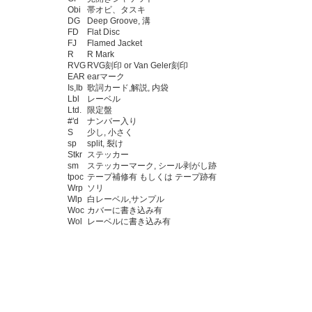
Obi
帯オビ、タスキ
DG
Deep Groove, 溝
FD
Flat Disc
FJ
Flamed Jacket
R
R Mark
RVG
RVG刻印 or Van Geler刻印
EAR
earマーク
Is,Ib
歌詞カード,解説, 内袋
Lbl
レーベル
Ltd.
限定盤
#'d
ナンバー入り
S
少し, 小さく
sp
split, 裂け
Stkr
ステッカー
sm
ステッカーマーク, シール剥がし跡
tpoc
テープ補修有 もしくは テープ跡有
Wrp
ソリ
Wlp
白レーベル,サンプル
Woc
カバーに書き込み有
Wol
レーベルに書き込み有