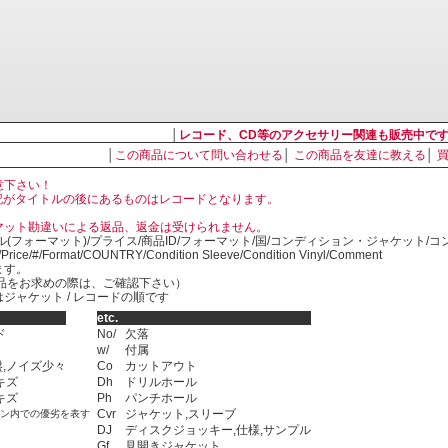
│
レコード、CD等のアクセサリー関連も販売中で
│
この商品について問い合わせる
│
この商品を友達に教える
│
意下さい！
, LP の表記がタイトルの後にあるものはレコードとなります。
マット勘違いによる返品、返金は受けられません。
ル(フォーマット)/プライス/商品ID/フォーマット/国/コンディション・ジャケット/
)/Price/#/Format/COUNTRY/Condition Sleeve/Condition Vinyl/Comment
ます。
SED商品をお求めの際は、ご確認下さい）
ジャケット / レコードの順です
etc.
ド
No/
欠落
w/
付属
,ノイズ少々
Co
カットアウト
キズ
Dh
ドリルホール
キズ
Ph
パンチホール
Cvr
ジャケット,スリーブ
ョン内での優劣を表す
DJ
ディスクジョッキー,仕様,サンプル
Gf
見開きジャケット