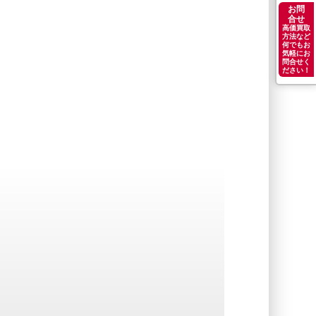
お問
合せ
高価買取
方法など
何でもお
気軽にお
問合せく
ださい！