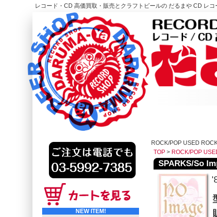
レコード・CD 高価買取・販売とクラフトビールの だるまや CD レコー
レコード高価買取はこちら
HOME
ROCK/POP USED ROC
TOP
>
ROCK/POP USE
SPARKS/So Im
'
NEW ITEM!