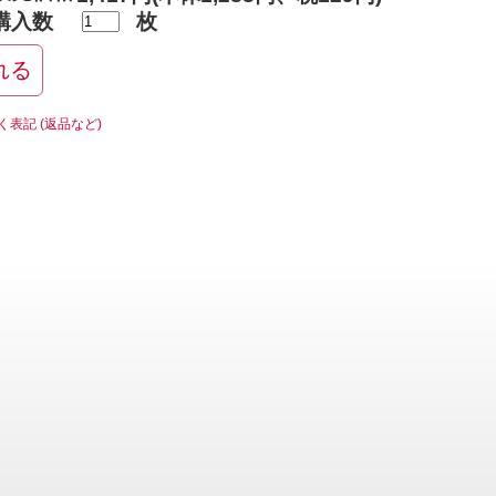
購入数
枚
く表記 (返品など)