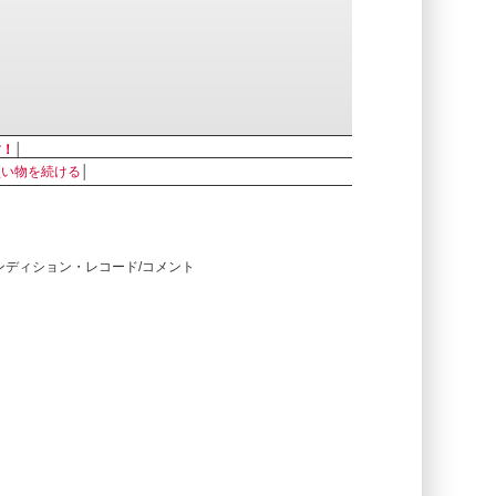
す！
│
買い物を続ける
│
コンディション・レコード/コメント