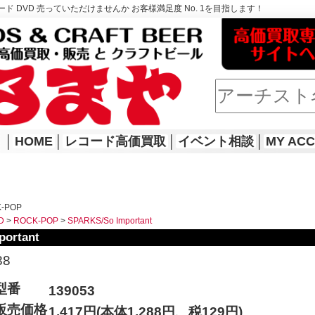
ド DVD 売っていただけませんか お客様満足度 No. 1を目指します！
│
HOME
│
レコード高価買取
│
イベント相談
│
MY AC
K-POP
D
>
ROCK-POP
>
SPARKS/So Important
portant
88
型番
139053
販売価格
1,417円(本体1,288円、税129円)