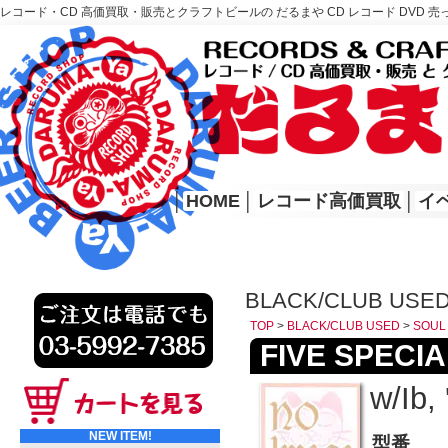
レコード・CD 高価買取・販売とクラフトビールの だるまや CD レコード DVD 売
レコード高価買取はこちら
HOME
│
HOME
│
レコード高価買取
│
イ
BLACK/CLUB USE
TOP
>
BLACK/CLUB USED
>
SOUL
FIVE SPECIAL
w/Ib, 
NEW ITEM!
型番