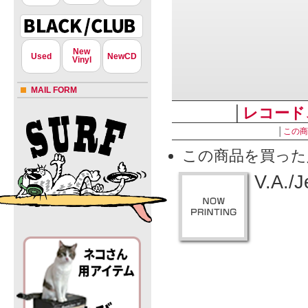
New
Used
NewCD
Vinyl
MAIL FORM
│
レコード
│
この商
この商品を買った
V.A./J