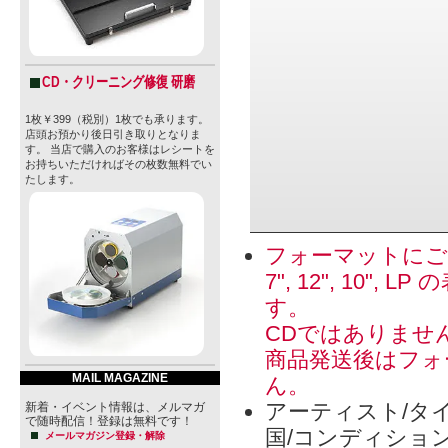
CD・クリーニング修復 研磨
1枚￥399（税別）1枚でも承ります。
店頭お預かり後日引き取りとなりま
す。 当店で購入のお客様はレシートを
お持ちいただければその枚数無料でい
たします。
フォーマットにご
7", 12", 1
す。
CDではありませ
商品発送後はフォ
MAIL MAGAZINE
ん。
アーティスト/タイ
新着・イベント情報は、メルマガ
で随時配信！登録は無料です！
国/コンディショ
メールマガジン登録・解除