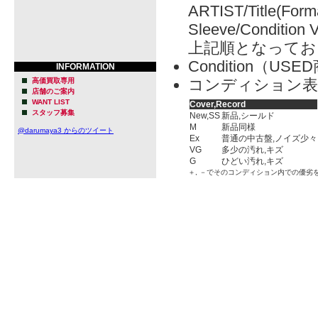
ARTIST/Title(Form
Sleeve/Condition 
上記順となってお
Condition（
INFORMATION
コンディション表
高価買取専用
店舗のご案内
WANT LIST
Cover,Record
スタッフ募集
New,SS
新品,シールド
M
新品同様
@darumaya3 からのツイート
Ex
普通の中古盤,ノイズ少々
VG
多少の汚れ,キズ
G
ひどい汚れ,キズ
＋, －でそのコンディション内での優劣