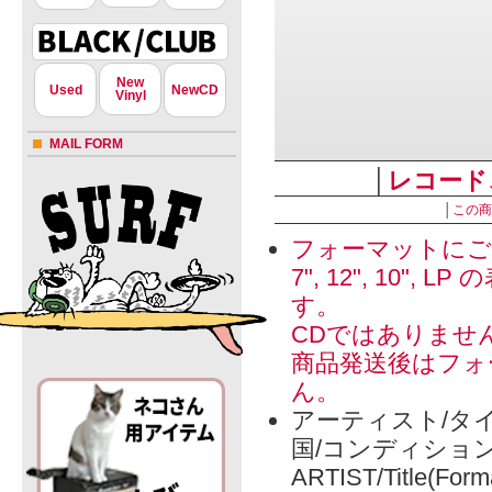
New
Used
NewCD
Vinyl
MAIL FORM
│
レコード
│
この商
フォーマットにご
7", 12", 1
す。
CDではありませ
商品発送後はフォ
ん。
アーティスト/タイ
国/コンディショ
ARTIST/Title(Form