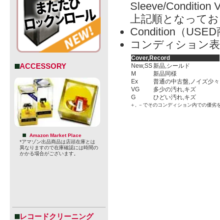
Sleeve/Condition 
上記順となってお
Condition（
コンディション表
Cover,Record
ACCESSORY
New,SS
新品,シールド
M
新品同様
Ex
普通の中古盤,ノイズ少々
VG
多少の汚れ,キズ
G
ひどい汚れ,キズ
＋, －でそのコンディション内での優劣
Amazon Market Place
*アマゾン出品商品は店頭在庫とは
異なりますので在庫確認には時間の
かかる場合がございます。
レコードクリーニング