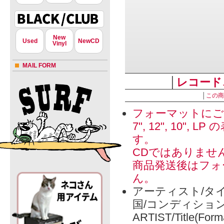
New
Used
NewCD
Vinyl
MAIL FORM
│
レコード
│
この商
フォーマットにご
7", 12", 1
す。
CDではありませ
商品発送後はフォ
ん。
アーティスト/タイ
国/コンディショ
ARTIST/Title(Form