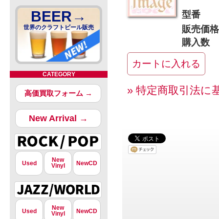
BEER→
型番
世界のクラフトビール販売
販売価格
購入数
CATEGORY
» 特定商取引法に
高価買取フォーム →
New Arrival →
New
Used
NewCD
Vinyl
New
Used
NewCD
Vinyl