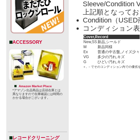
Sleeve/Condition 
上記順となってお
Condition（
コンディション表
Cover,Record
ACCESSORY
New,SS
新品,シールド
M
新品同様
Ex
普通の中古盤,ノイズ少々
VG
多少の汚れ,キズ
G
ひどい汚れ,キズ
＋, －でそのコンディション内での優劣
Amazon Market Place
*アマゾン出品商品は店頭在庫とは
異なりますので在庫確認には時間の
かかる場合がございます。
レコードクリーニング