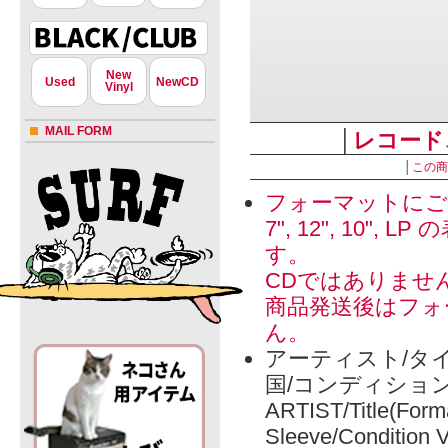
New
Used
NewCD
Vinyl
MAIL FORM
│
レコード
│
この商
フォーマットにご
7", 12", 1
す。
CDではありませ
商品発送後はフォ
ん。
アーティスト/タイ
国/コンディショ
ARTIST/Title(Form
Sleeve/Condition 