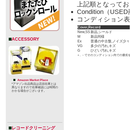
上記順となってお
Condition（
コンディション表
Cover,Record
New,SS
新品,シールド
M
新品同様
ACCESSORY
Ex
普通の中古盤,ノイズ少々
VG
多少の汚れ,キズ
G
ひどい汚れ,キズ
＋, －でそのコンディション内での優劣
Amazon Market Place
*アマゾン出品商品は店頭在庫とは
異なりますので在庫確認には時間の
かかる場合がございます。
レコードクリーニング