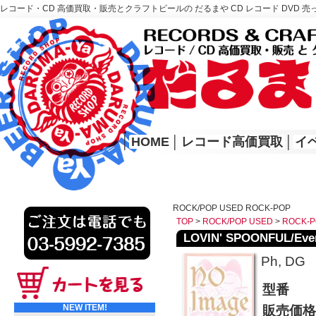
レコード・CD 高価買取・販売とクラフトビールの だるまや CD レコード DVD 売
レコード高価買取はこちら
HOME
│
HOME
│
レコード高価買取
│
イ
ROCK/POP USED ROCK-POP
TOP
>
ROCK/POP USED
>
ROCK-P
LOVIN' SPOONFUL/Ever
Ph, DG
型番
NEW ITEM!
販売価格