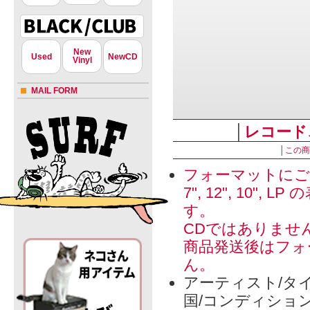
New
Used
NewCD
Vinyl
MAIL FORM
│
レコード
│
この商
フォーマットにご
7", 12", 1
す。
CDではありませ
商品発送後はフォ
ん。
アーティスト/タイ
国/コンディショ