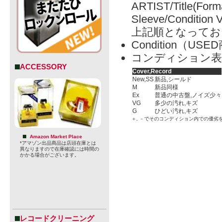
ARTIST/Title(Form
Sleeve/Condition 
上記順となってお
Condition（
コンディション表
ACCESSORY
Cover,Record
New,SS
新品,シールド
M
新品同様
Ex
普通の中古盤,ノイズ少々
VG
多少の汚れ,キズ
G
ひどい汚れ,キズ
＋, －でそのコンディション内での優劣
Amazon Market Place
*アマゾン出品商品は店頭在庫とは
異なりますので在庫確認には時間の
かかる場合がございます。
レコードクリーニング