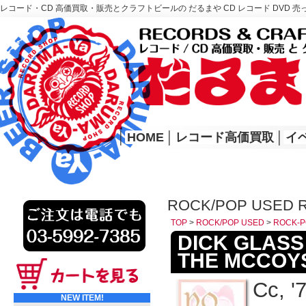
レコード・CD 高価買取・販売とクラフトビールの だるまや CD レコード DVD 売
レコード高価買取はこちら
HOME
│
HOME
│
レコード高価買取
│
イ
ROCK/POP USED 
TOP
>
ROCK/POP USED
>
ROCK-P
DICK GLASS
THE MCCOYS/
Cc, '
NEW ITEM!