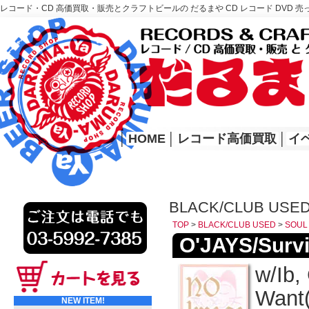
レコード・CD 高価買取・販売とクラフトビールの だるまや CD レコード DVD 売
レコード高価買取はこちら
HOME
│
HOME
│
レコード高価買取
│
イ
BLACK/CLUB USE
TOP
>
BLACK/CLUB USED
>
SOUL
O'JAYS/Survi
w/Ib,
Want
NEW ITEM!