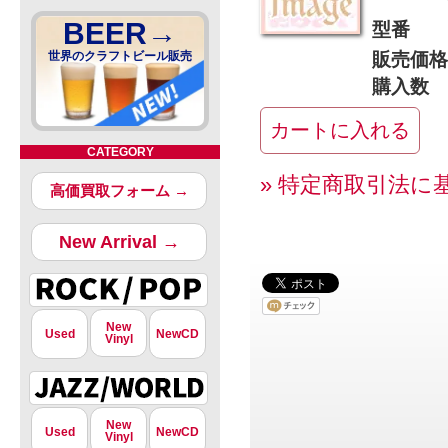
BEER→
型番
世界のクラフトビール販売
販売価格
購入数
CATEGORY
» 特定商取引法に
高価買取フォーム →
New Arrival →
New
Used
NewCD
Vinyl
New
Used
NewCD
Vinyl