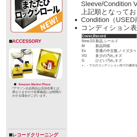
Sleeve/Condition 
上記順となってお
Condition（
コンディション表
Cover,Record
ACCESSORY
New,SS
新品,シールド
M
新品同様
Ex
普通の中古盤,ノイズ少々
VG
多少の汚れ,キズ
G
ひどい汚れ,キズ
＋, －でそのコンディション内での優劣
Amazon Market Place
*アマゾン出品商品は店頭在庫とは
異なりますので在庫確認には時間の
かかる場合がございます。
レコードクリーニング