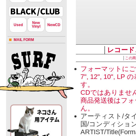
New
Used
NewCD
Vinyl
MAIL FORM
│
レコード
│
この商
フォーマットにご
7", 12", 1
す。
CDではありませ
商品発送後はフォ
ん。
アーティスト/タイ
国/コンディショ
ARTIST/Title(Form