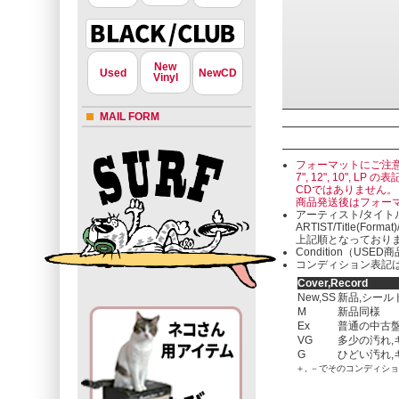
New
Used
NewCD
Vinyl
MAIL FORM
フォーマットにご注
7", 12", 10"
CDではありません。
商品発送後はフォー
アーティスト/タイト
ARTIST/Title(Format
上記順となっており
Condition（U
コンディション表記は
Cover,Record
New,SS
新品,シール
M
新品同様
Ex
普通の中古盤
VG
多少の汚れ,
G
ひどい汚れ,
＋, －でそのコンディシ