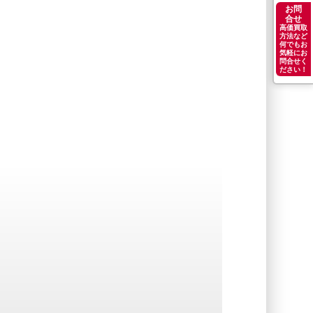
お問
合せ
高価買取
方法など
何でもお
気軽にお
問合せく
ださい！