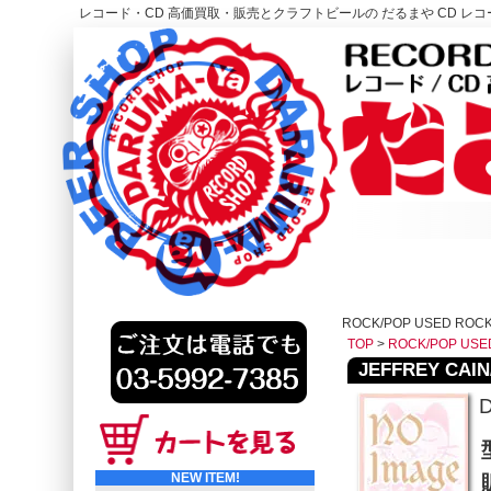
レコード・CD 高価買取・販売とクラフトビールの だるまや CD レコー
レコード高価買取はこちら
HOME
ROCK/POP USED ROC
TOP
>
ROCK/POP USE
JEFFREY CAIN/
D
NEW ITEM!