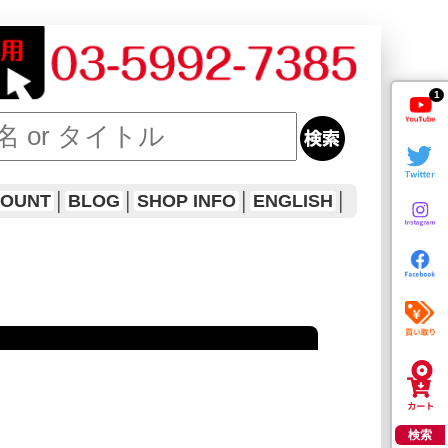
1
COUNT
│
BLOG
│
SHOP INFO
│
ENGLISH
│
検索