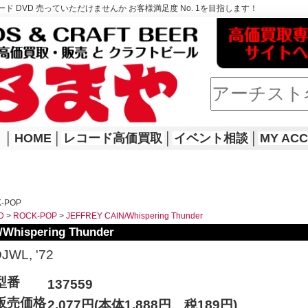
ド DVD 売っていただけませんか お客様満足度 No. 1を目指します！
│
HOME
│
レコード高価買取
│
イベント相談
│
MY AC
K-POP
D
>
ROCK-POP
>
JEFFREY CAIN/Whispering Thunder
Whispering Thunder
JWL, '72
型番
137559
販売価格
2,077円(本体1,888円、税189円)