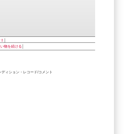
す！
│
買い物を続ける
│
コンディション・レコード/コメント