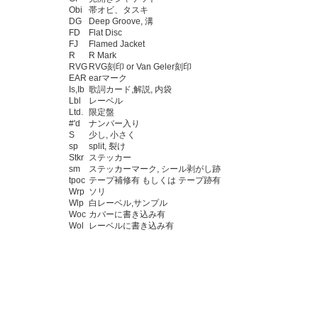
Obi
帯オビ、タスキ
DG
Deep Groove, 溝
FD
Flat Disc
FJ
Flamed Jacket
R
R Mark
RVG
RVG刻印 or Van Geler刻印
EAR
earマーク
Is,Ib
歌詞カード,解説, 内袋
Lbl
レーベル
Ltd.
限定盤
#'d
ナンバー入り
S
少し, 小さく
sp
split, 裂け
Stkr
ステッカー
sm
ステッカーマーク, シール剥がし跡
tpoc
テープ補修有 もしくは テープ跡有
Wrp
ソリ
Wlp
白レーベル,サンプル
Woc
カバーに書き込み有
Wol
レーベルに書き込み有