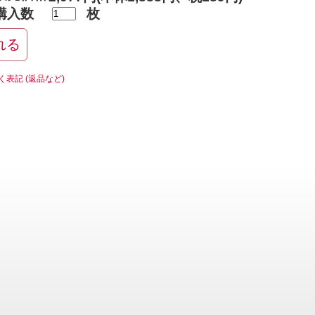
購入数
枚
く表記 (返品など)