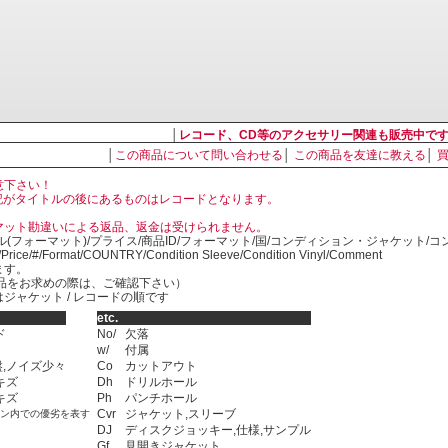
│
レコード、CD等のアクセサリー関連も販売中で
│
この商品について問い合わせる
│
この商品を友達に教える
│
意下さい！
, LP の表記がタイトルの後にあるものはレコードとなります。
マット勘違いによる返品、返金は受けられません。
ル(フォーマット)/プライス/商品ID/フォーマット/国/コンディション・ジャケット/
)/Price/#/Format/COUNTRY/Condition Sleeve/Condition Vinyl/Comment
ます。
SED商品をお求めの際は、ご確認下さい）
ジャケット / レコードの順です
etc.
ド
No/
欠落
w/
付属
,ノイズ少々
Co
カットアウト
キズ
Dh
ドリルホール
キズ
Ph
パンチホール
Cvr
ジャケット,スリーブ
ョン内での優劣を表す
DJ
ディスクジョッキー,仕様,サンプル
Gf
見開きジャケット