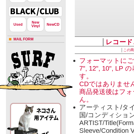
New
Used
NewCD
Vinyl
MAIL FORM
│
レコード
│
この商
フォーマットにご
7", 12", 1
す。
CDではありませ
商品発送後はフォ
ん。
アーティスト/タイ
国/コンディショ
ARTIST/Title(Form
Sleeve/Condition 