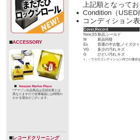
上記順となってお
Condition（
コンディション表
Cover,Record
New,SS
新品,シールド
M
新品同様
ACCESSORY
Ex
普通の中古盤,ノイズ少々
VG
多少の汚れ,キズ
G
ひどい汚れ,キズ
＋, －でそのコンディション内での優劣
Amazon Market Place
*アマゾン出品商品は店頭在庫とは
異なりますので在庫確認には時間の
かかる場合がございます。
レコードクリーニング