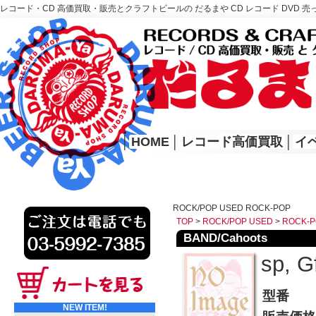
レコード・CD 高価買取・販売とクラフトビールの だるまや CD レコード DVD 売
レコード高価買取はこちら
HOME
│
HOME
│
レコード高価買取
│
イ
ROCK/POP USED ROCK-POP
TOP
>
ROCK/POP USED
>
ROCK-P
BAND/Cahoots
sp, G
型番
NEW ITEM!