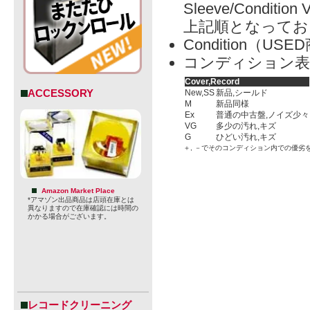
Sleeve/Condition 
上記順となってお
Condition（
コンディション表
Cover,Record
ACCESSORY
New,SS
新品,シールド
M
新品同様
Ex
普通の中古盤,ノイズ少々
VG
多少の汚れ,キズ
G
ひどい汚れ,キズ
＋, －でそのコンディション内での優劣
Amazon Market Place
*アマゾン出品商品は店頭在庫とは
異なりますので在庫確認には時間の
かかる場合がございます。
レコードクリーニング