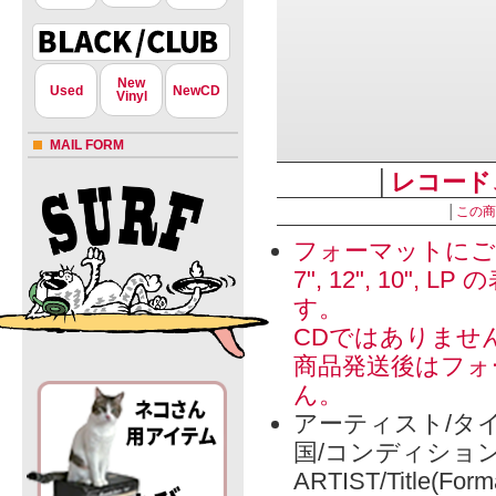
New
Used
NewCD
Vinyl
MAIL FORM
│
レコード
│
この商
フォーマットにご
7", 12", 1
す。
CDではありませ
商品発送後はフォ
ん。
アーティスト/タイ
国/コンディショ
ARTIST/Title(Form