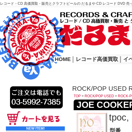
レコード・CD 高価買取・販売とクラフトビールの だるまや CD レコード DVD 売
レコード高価買取はこちら
HOME
│
HOME
│
レコード高価買取
│
イ
ROCK/POP USED 
TOP
>
ROCK/POP USED
>
ROCK-P
JOE COOKER/W
tpoc,
NEW ITEM!
型番