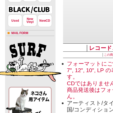
New
Used
NewCD
Vinyl
MAIL FORM
│
レコード
│
この商
フォーマットにご
7", 12", 1
す。
CDではありませ
商品発送後はフォ
ん。
アーティスト/タイ
国/コンディショ