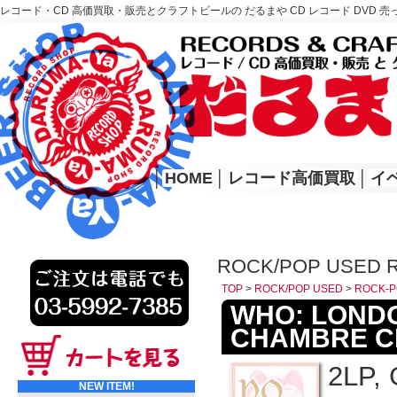
レコード・CD 高価買取・販売とクラフトビールの だるまや CD レコード DVD 売
レコード高価買取はこちら
HOME
│
HOME
│
レコード高価買取
│
イ
ROCK/POP USED 
TOP
>
ROCK/POP USED
>
ROCK-P
WHO: LOND
CHAMBRE C
2LP, 
NEW ITEM!