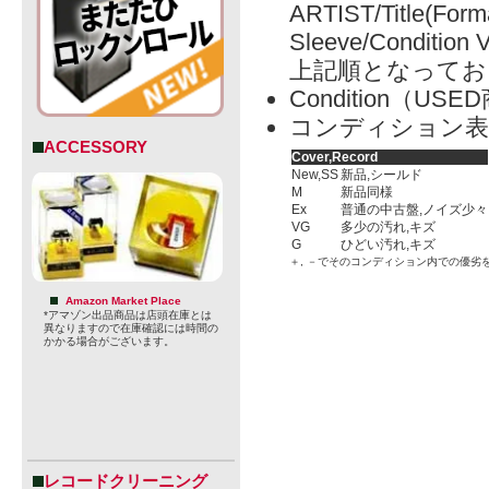
ARTIST/Title(Form
Sleeve/Condition 
上記順となってお
Condition（
コンディション表
ACCESSORY
Cover,Record
New,SS
新品,シールド
M
新品同様
Ex
普通の中古盤,ノイズ少々
VG
多少の汚れ,キズ
G
ひどい汚れ,キズ
＋, －でそのコンディション内での優劣
Amazon Market Place
*アマゾン出品商品は店頭在庫とは
異なりますので在庫確認には時間の
かかる場合がございます。
レコードクリーニング