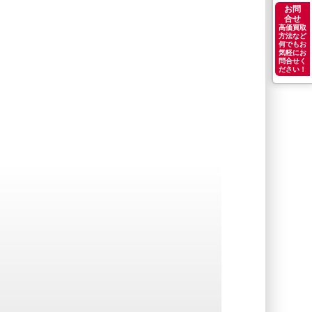
お問
合せ
高価買取
方法など
何でもお
気軽にお
問合せく
ださい！