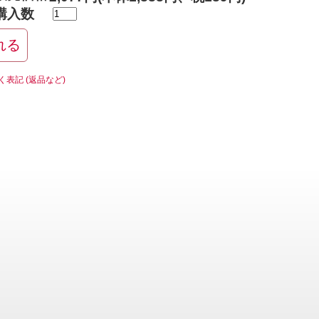
購入数
く表記 (返品など)