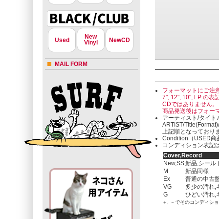
New
Used
NewCD
Vinyl
MAIL FORM
フォーマットにご注
7", 12", 10"
CDではありません。
商品発送後はフォー
アーティスト/タイト
ARTIST/Title(Format
上記順となっており
Condition（U
コンディション表記は
Cover,Record
New,SS
新品,シール
M
新品同様
Ex
普通の中古盤
VG
多少の汚れ,
G
ひどい汚れ,
＋, －でそのコンディシ