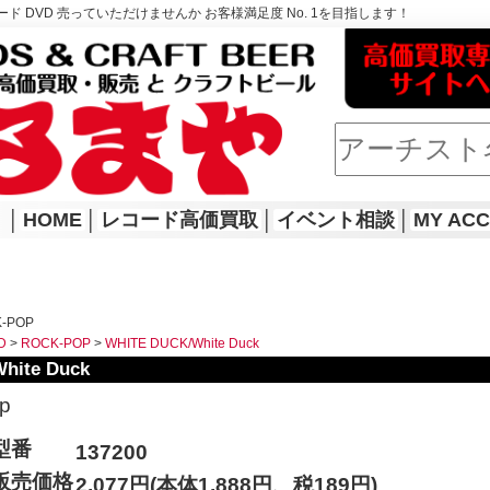
ド DVD 売っていただけませんか お客様満足度 No. 1を目指します！
│
HOME
│
レコード高価買取
│
イベント相談
│
MY AC
K-POP
D
>
ROCK-POP
>
WHITE DUCK/White Duck
hite Duck
p
型番
137200
販売価格
2,077円(本体1,888円、税189円)