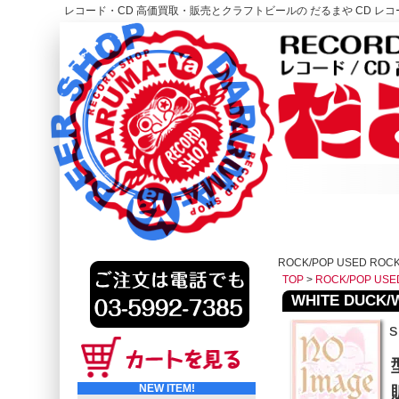
レコード・CD 高価買取・販売とクラフトビールの だるまや CD レコー
レコード高価買取はこちら
HOME
ROCK/POP USED ROC
TOP
>
ROCK/POP USE
WHITE DUCK/W
s
NEW ITEM!