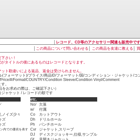
│
レコード、CD等のアクセサリー関連も販売中で
│
この商品について問い合わせる
│
この商品を友達に教える
│
意下さい！
, LP の表記がタイトルの後にあるものはレコードとなります。
マット勘違いによる返品、返金は受けられません。
ル(フォーマット)/プライス/商品ID/フォーマット/国/コンディション・ジャケット/
)/Price/#/Format/COUNTRY/Condition Sleeve/Condition Vinyl/Comment
ます。
SED商品をお求めの際は、ご確認下さい）
ジャケット / レコードの順です
etc.
ド
No/
欠落
w/
付属
,ノイズ少々
Co
カットアウト
キズ
Dh
ドリルホール
キズ
Ph
パンチホール
Cvr
ジャケット,スリーブ
ョン内での優劣を表す
DJ
ディスクジョッキー,仕様,サンプル
Gf
見開きジャケット