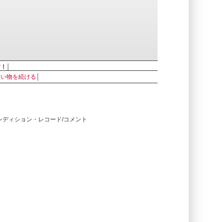
す！
│
買い物を続ける
│
コンディション・レコード/コメント