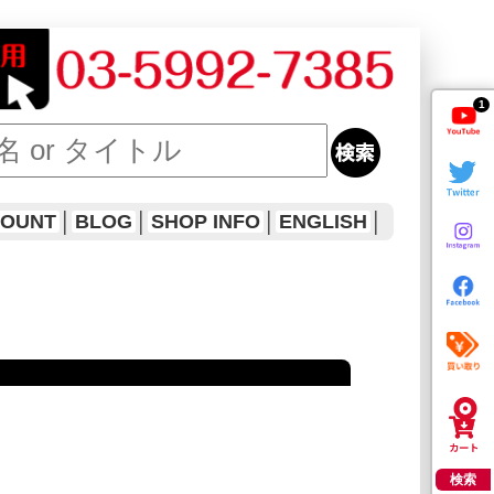
1
COUNT
│
BLOG
│
SHOP INFO
│
ENGLISH
│
検索