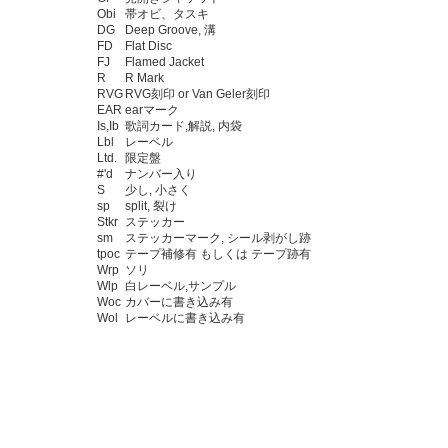
Obi
帯オビ、タスキ
DG
Deep Groove, 溝
FD
Flat Disc
FJ
Flamed Jacket
R
R Mark
RVG
RVG刻印 or Van Geler刻印
EAR
earマーク
Is,Ib
歌詞カード,解説, 内袋
Lbl
レーベル
Ltd.
限定盤
#'d
ナンバー入り
S
少し, 小さく
sp
split, 裂け
Stkr
ステッカー
sm
ステッカーマーク, シール剥がし跡
tpoc
テープ補修有 もしくは テープ跡有
Wrp
ソリ
Wlp
白レーベル,サンプル
Woc
カバーに書き込み有
Wol
レーベルに書き込み有