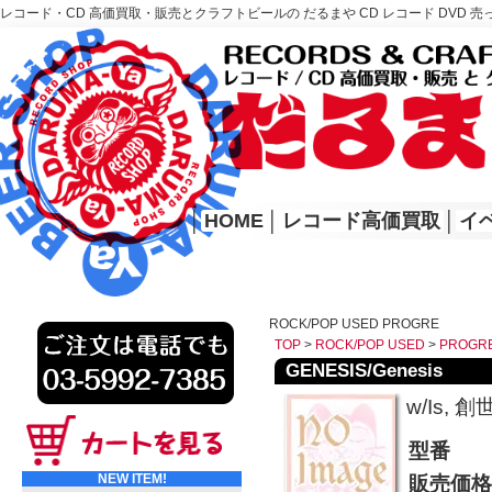
レコード・CD 高価買取・販売とクラフトビールの だるまや CD レコード DVD 売
レコード高価買取はこちら
HOME
│
HOME
│
レコード高価買取
│
イ
ROCK/POP USED PROGRE
TOP
>
ROCK/POP USED
>
PROGR
GENESIS/Genesis
w/Is, 
型番
NEW ITEM!
販売価格