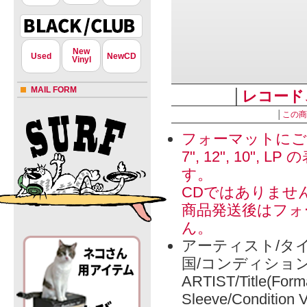
New
Used
NewCD
Vinyl
MAIL FORM
│
レコード
│
この商
フォーマットにご
7", 12", 1
す。
CDではありませ
商品発送後はフォ
ん。
アーティスト/タイ
国/コンディショ
ARTIST/Title(Form
Sleeve/Condition 