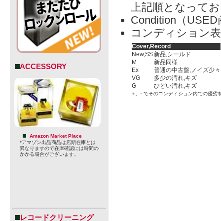
上記順となってお
Condition（
コンディション表
Cover,Record
New,SS
新品,シールド
M
新品同様
ACCESSORY
Ex
普通の中古盤,ノイズ少々
VG
多少の汚れ,キズ
G
ひどい汚れ,キズ
＋, －でそのコンディション内での優劣
Amazon Market Place
*アマゾン出品商品は店頭在庫とは
異なりますので在庫確認には時間の
かかる場合がございます。
レコードクリーニング