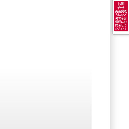
お問
合せ
高価買取
方法など
何でもお
気軽にお
問合せく
ださい！