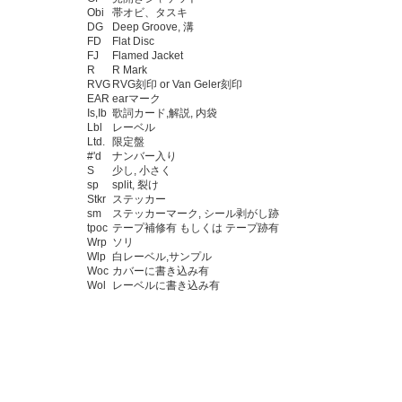
Obi
帯オビ、タスキ
DG
Deep Groove, 溝
FD
Flat Disc
FJ
Flamed Jacket
R
R Mark
RVG
RVG刻印 or Van Geler刻印
EAR
earマーク
Is,Ib
歌詞カード,解説, 内袋
Lbl
レーベル
Ltd.
限定盤
#'d
ナンバー入り
S
少し, 小さく
sp
split, 裂け
Stkr
ステッカー
sm
ステッカーマーク, シール剥がし跡
tpoc
テープ補修有 もしくは テープ跡有
Wrp
ソリ
Wlp
白レーベル,サンプル
Woc
カバーに書き込み有
Wol
レーベルに書き込み有