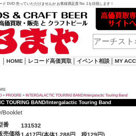
ド DVD 売っていただけませんか お客様満足度 No. 1を目指します！
│
HOME
│
レコード高価買取
│
イベント相談
│
MY AC
GRE
D
>
PROGRE
>
INTERGALACTIC TOURING BAND/Intergalactic Touring Band
 TOURING BAND/Intergalactic Touring Band
/Booklet
型番
131532
販売価格
1,417円(本体1,288円、税129円)