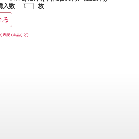
購入数
枚
く表記 (返品など)