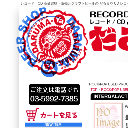
レコード・CD 高価買取・販売とクラフトビールの だるまや CD レコー
レコード高価買取はこちら
HOME
ROCK/POP USED PRO
TOP
>
ROCK/POP USE
INTERGALACTIC
w
NEW ITEM!