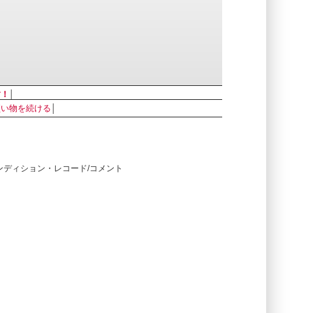
す！
│
買い物を続ける
│
コンディション・レコード/コメント