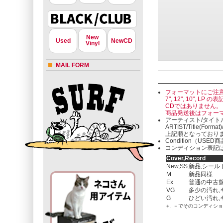
New
Used
NewCD
Vinyl
MAIL FORM
フォーマットにご注
7", 12", 10"
CDではありません。
商品発送後はフォー
アーティスト/タイト
ARTIST/Title(Format
上記順となっており
Condition（U
コンディション表記は
Cover,Record
New,SS
新品,シール
M
新品同様
Ex
普通の中古盤
VG
多少の汚れ,
G
ひどい汚れ,
＋, －でそのコンディシ