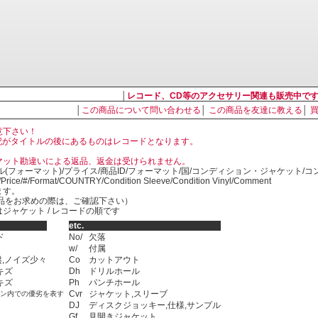
│
レコード、CD等のアクセサリー関連も販売中で
│
この商品について問い合わせる
│
この商品を友達に教える
│
意下さい！
, LP の表記がタイトルの後にあるものはレコードとなります。
マット勘違いによる返品、返金は受けられません。
ル(フォーマット)/プライス/商品ID/フォーマット/国/コンディション・ジャケット/
)/Price/#/Format/COUNTRY/Condition Sleeve/Condition Vinyl/Comment
ます。
SED商品をお求めの際は、ご確認下さい）
ジャケット / レコードの順です
etc.
ド
No/
欠落
w/
付属
,ノイズ少々
Co
カットアウト
キズ
Dh
ドリルホール
キズ
Ph
パンチホール
Cvr
ジャケット,スリーブ
ョン内での優劣を表す
DJ
ディスクジョッキー,仕様,サンプル
Gf
見開きジャケット