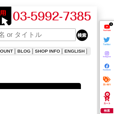
1
COUNT
│
BLOG
│
SHOP INFO
│
ENGLISH
│
検索