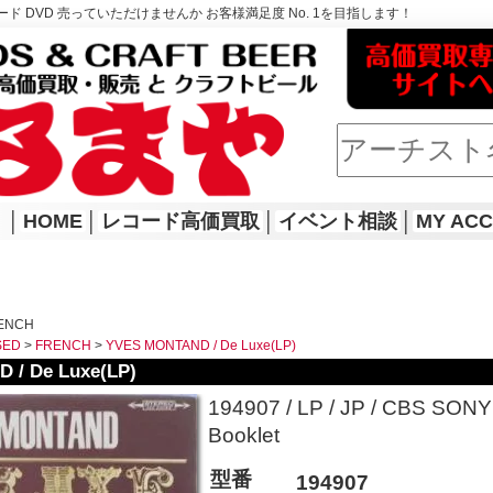
ド DVD 売っていただけませんか お客様満足度 No. 1を目指します！
│
HOME
│
レコード高価買取
│
イベント相談
│
MY AC
RENCH
SED
>
FRENCH
>
YVES MONTAND / De Luxe(LP)
 / De Luxe(LP)
194907 / LP / JP / CBS SONY /
Booklet
型番
194907