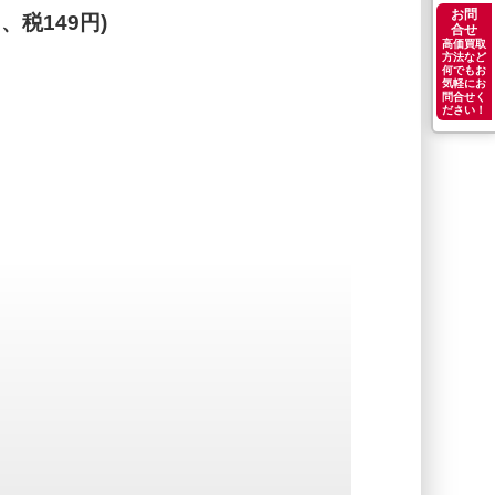
お問
円、税149円)
合せ
高価買取
方法など
何でもお
気軽にお
問合せく
ださい！