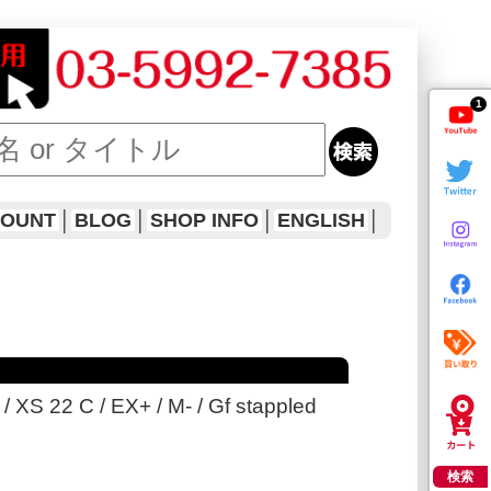
1
COUNT
│
BLOG
│
SHOP INFO
│
ENGLISH
│
 XS 22 C / EX+ / M- / Gf stappled
検索