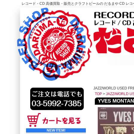
レコード・CD 高価買取・販売とクラフトビールの だるまや CD レコー
レコード高価買取はこちら
HOME
JAZZ/WORLD USED F
TOP
>
JAZZ/WORLD U
YVES MONTAND
NEW ITEM!