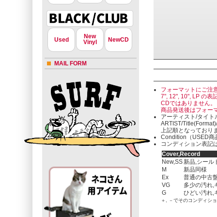
New
Used
NewCD
Vinyl
MAIL FORM
フォーマットにご注
7", 12", 10"
CDではありません。
商品発送後はフォー
アーティスト/タイト
ARTIST/Title(Format
上記順となっており
Condition（U
コンディション表記は
Cover,Record
New,SS
新品,シール
M
新品同様
Ex
普通の中古盤
VG
多少の汚れ,
G
ひどい汚れ,
＋, －でそのコンディシ