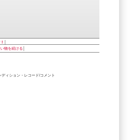
す！
│
買い物を続ける
│
コンディション・レコード/コメント