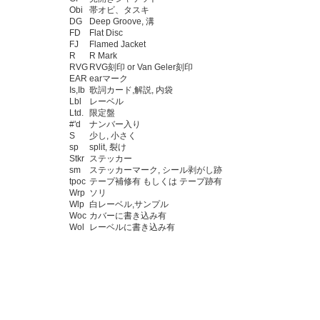
Obi
帯オビ、タスキ
DG
Deep Groove, 溝
FD
Flat Disc
FJ
Flamed Jacket
R
R Mark
RVG
RVG刻印 or Van Geler刻印
EAR
earマーク
Is,Ib
歌詞カード,解説, 内袋
Lbl
レーベル
Ltd.
限定盤
#'d
ナンバー入り
S
少し, 小さく
sp
split, 裂け
Stkr
ステッカー
sm
ステッカーマーク, シール剥がし跡
tpoc
テープ補修有 もしくは テープ跡有
Wrp
ソリ
Wlp
白レーベル,サンプル
Woc
カバーに書き込み有
Wol
レーベルに書き込み有