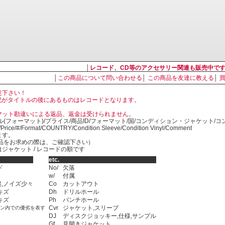
│
レコード、CD等のアクセサリー関連も販売中で
│
この商品について問い合わせる
│
この商品を友達に教える
│
意下さい！
, LP の表記がタイトルの後にあるものはレコードとなります。
マット勘違いによる返品、返金は受けられません。
ル(フォーマット)/プライス/商品ID/フォーマット/国/コンディション・ジャケット/
)/Price/#/Format/COUNTRY/Condition Sleeve/Condition Vinyl/Comment
ます。
SED商品をお求めの際は、ご確認下さい）
ジャケット / レコードの順です
etc.
ド
No/
欠落
w/
付属
,ノイズ少々
Co
カットアウト
キズ
Dh
ドリルホール
キズ
Ph
パンチホール
Cvr
ジャケット,スリーブ
ョン内での優劣を表す
DJ
ディスクジョッキー,仕様,サンプル
Gf
見開きジャケット