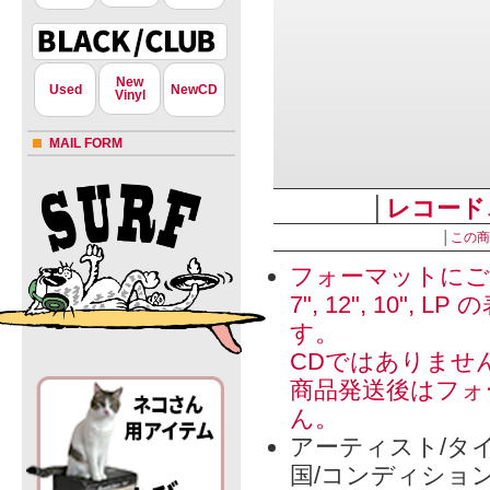
New
Used
NewCD
Vinyl
MAIL FORM
│
レコード
│
この商
フォーマットにご
7", 12", 1
す。
CDではありませ
商品発送後はフォ
ん。
アーティスト/タイ
国/コンディショ