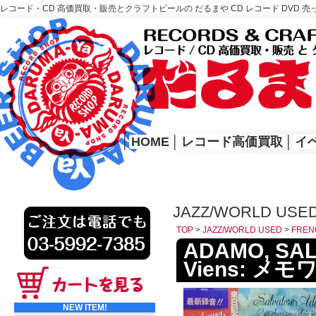
レコード・CD 高価買取・販売とクラフトビールの だるまや CD レコード DVD 売
レコード高価買取はこちら
HOME
│
HOME
│
レコード高価買取
│
イ
JAZZ/WORLD USE
TOP
>
JAZZ/WORLD USED
>
FREN
ADAMO, SALV
Viens: メ
NEW ITEM!