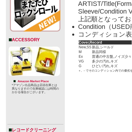
ARTIST/Title(Form
Sleeve/Condition 
上記順となってお
Condition（
コンディション表
ACCESSORY
Cover,Record
New,SS
新品,シールド
M
新品同様
Ex
普通の中古盤,ノイズ少々
VG
多少の汚れ,キズ
G
ひどい汚れ,キズ
＋, －でそのコンディション内での優劣
Amazon Market Place
*アマゾン出品商品は店頭在庫とは
異なりますので在庫確認には時間の
かかる場合がございます。
レコードクリーニング