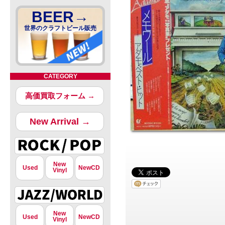
BEER→
世界のクラフトビール販売
CATEGORY
高価買取フォーム →
New Arrival →
New
Used
NewCD
Vinyl
New
Used
NewCD
Vinyl