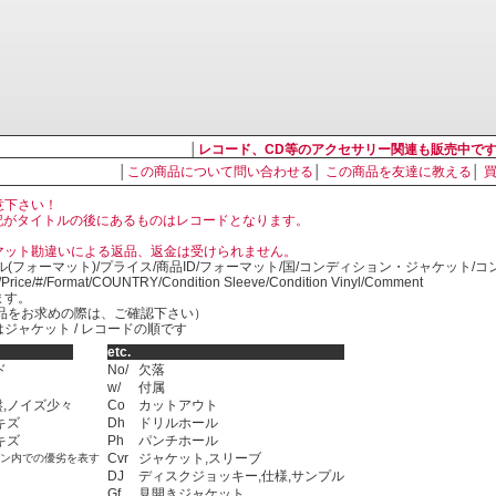
│
レコード、CD等のアクセサリー関連も販売中で
│
この商品について問い合わせる
│
この商品を友達に教える
│
意下さい！
, LP の表記がタイトルの後にあるものはレコードとなります。
マット勘違いによる返品、返金は受けられません。
ル(フォーマット)/プライス/商品ID/フォーマット/国/コンディション・ジャケット/
)/Price/#/Format/COUNTRY/Condition Sleeve/Condition Vinyl/Comment
ます。
SED商品をお求めの際は、ご確認下さい）
ジャケット / レコードの順です
etc.
ド
No/
欠落
w/
付属
,ノイズ少々
Co
カットアウト
キズ
Dh
ドリルホール
キズ
Ph
パンチホール
Cvr
ジャケット,スリーブ
ョン内での優劣を表す
DJ
ディスクジョッキー,仕様,サンプル
Gf
見開きジャケット