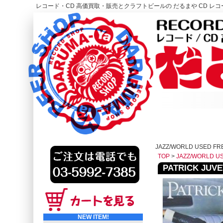
レコード・CD 高価買取・販売とクラフトビールの だるまや CD レコー
レコード高価買取はこちら
HOME
JAZZ/WORLD USED F
TOP
>
JAZZ/WORLD U
PATRICK JUVET
NEW ITEM!