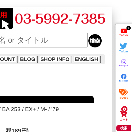
1
COUNT
│
BLOG
│
SHOP INFO
│
ENGLISH
│
BA 253 / EX+ / M- / '79
検索
円、税189円)