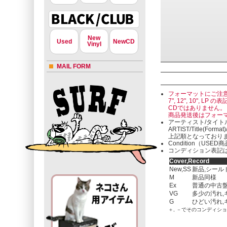
New
Used
NewCD
Vinyl
MAIL FORM
フォーマットにご注
7", 12", 10"
CDではありません。
商品発送後はフォー
アーティスト/タイト
ARTIST/Title(Format
上記順となっており
Condition（U
コンディション表記は
Cover,Record
New,SS
新品,シール
M
新品同様
Ex
普通の中古盤
VG
多少の汚れ,
G
ひどい汚れ,
＋, －でそのコンディシ