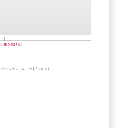
す！
│
買い物を続ける
│
コンディション・レコード/コメント