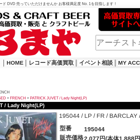
ド DVD 売っていただけませんか お客様満足度 No. 1を目指します！
│
HOME
│
レコード高価買取
│
イベント相談
│
MY AC
RENCH
SED
>
FRENCH
>
PATRICK JUVET / Lady Night(LP)
 / Lady Night(LP)
195044 / LP / FR / BARCLAY / 
型番
195044
販売価格
2,077円(本体1,888