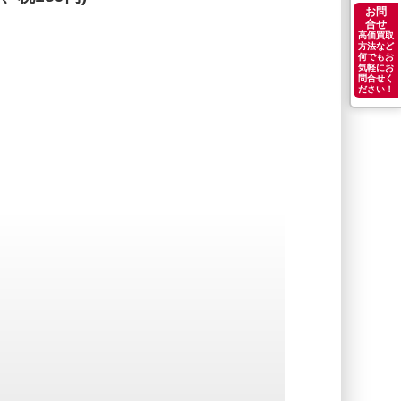
お問
合せ
高価買取
方法など
何でもお
気軽にお
問合せく
ださい！