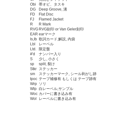
Obi
帯オビ、タスキ
DG
Deep Groove, 溝
FD
Flat Disc
FJ
Flamed Jacket
R
R Mark
RVG
RVG刻印 or Van Geler刻印
EAR
earマーク
Is,Ib
歌詞カード,解説, 内袋
Lbl
レーベル
Ltd.
限定盤
#'d
ナンバー入り
S
少し, 小さく
sp
split, 裂け
Stkr
ステッカー
sm
ステッカーマーク, シール剥がし跡
tpoc
テープ補修有 もしくは テープ跡有
Wrp
ソリ
Wlp
白レーベル,サンプル
Woc
カバーに書き込み有
Wol
レーベルに書き込み有