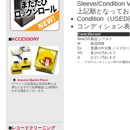
Sleeve/Condition 
上記順となってお
Condition（
コンディション表
Cover,Record
ACCESSORY
New,SS
新品,シールド
M
新品同様
Ex
普通の中古盤,ノイズ少々
VG
多少の汚れ,キズ
G
ひどい汚れ,キズ
＋, －でそのコンディション内での優劣
Amazon Market Place
*アマゾン出品商品は店頭在庫とは
異なりますので在庫確認には時間の
かかる場合がございます。
レコードクリーニング