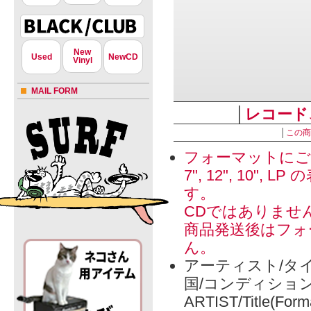
New
Used
NewCD
Vinyl
MAIL FORM
│
レコード
│
この商
フォーマットにご
7", 12", 1
す。
CDではありませ
商品発送後はフォ
ん。
アーティスト/タイ
国/コンディショ
ARTIST/Title(Form