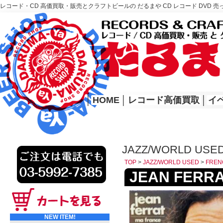
レコード・CD 高価買取・販売とクラフトビールの だるまや CD レコード DVD 売
レコード高価買取はこちら
HOME
│
HOME
│
レコード高価買取
│
イ
JAZZ/WORLD USE
TOP
>
JAZZ/WORLD USED
>
FREN
JEAN FERRAT
NEW ITEM!