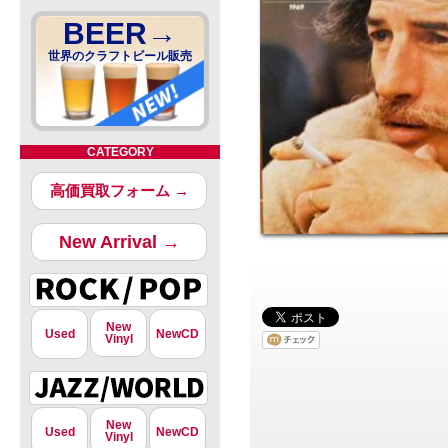
BEER→
世界のクラフトビール販売
CATEGORY
高価買取フォーム →
New Arrival →
New
Used
NewCD
Vinyl
New
Used
NewCD
Vinyl