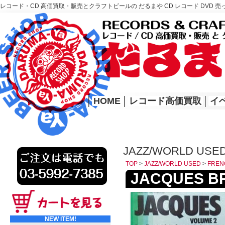
レコード・CD 高価買取・販売とクラフトビールの だるまや CD レコード DVD 売
レコード高価買取はこちら
HOME
│
HOME
│
レコード高価買取
│
イ
JAZZ/WORLD USE
TOP
>
JAZZ/WORLD USED
>
FREN
JACQUES BRE
NEW ITEM!