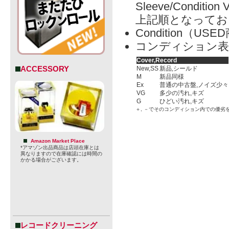
Sleeve/Condition 
上記順となってお
Condition（
コンディション表
Cover,Record
ACCESSORY
New,SS
新品,シールド
M
新品同様
Ex
普通の中古盤,ノイズ少々
VG
多少の汚れ,キズ
G
ひどい汚れ,キズ
＋, －でそのコンディション内での優劣
Amazon Market Place
*アマゾン出品商品は店頭在庫とは
異なりますので在庫確認には時間の
かかる場合がございます。
レコードクリーニング