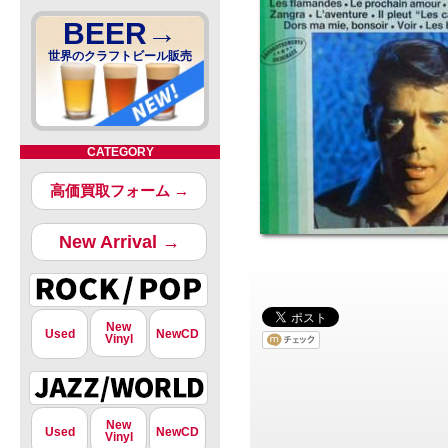
BEER→
世界のクラフトビール販売
CATEGORY
高価買取フォーム →
New Arrival →
New
Used
NewCD
Vinyl
New
Used
NewCD
Vinyl