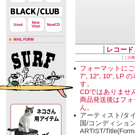
New
Used
NewCD
Vinyl
MAIL FORM
│
レコード
│
この商
フォーマットにご
7", 12", 1
す。
CDではありませ
商品発送後はフォ
ん。
アーティスト/タイ
国/コンディショ
ARTIST/Title(Form