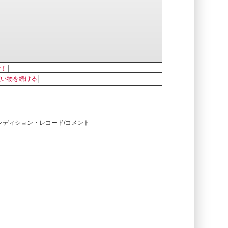
す！
│
買い物を続ける
│
コンディション・レコード/コメント