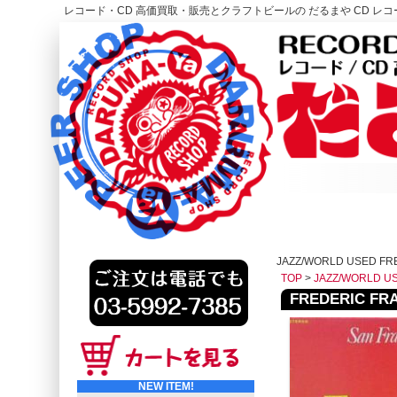
レコード・CD 高価買取・販売とクラフトビールの だるまや CD レコー
レコード高価買取はこちら
HOME
JAZZ/WORLD USED F
TOP
>
JAZZ/WORLD U
FREDERIC FRAN
NEW ITEM!