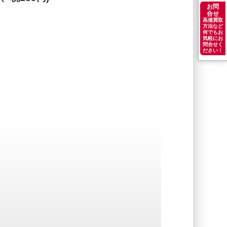
お問
合せ
高価買取
方法など
何でもお
気軽にお
問合せく
ださい！