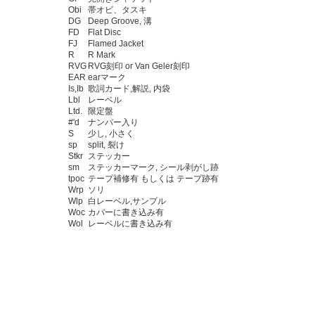
Obi
帯オビ、タスキ
DG
Deep Groove, 溝
FD
Flat Disc
FJ
Flamed Jacket
R
R Mark
RVG
RVG刻印 or Van Geler刻印
EAR
earマーク
Is,Ib
歌詞カード,解説, 内袋
Lbl
レーベル
Ltd.
限定盤
#'d
ナンバー入り
S
少し, 小さく
sp
split, 裂け
Stkr
ステッカー
sm
ステッカーマーク, シール剥がし跡
tpoc
テープ補修有 もしくは テープ跡有
Wrp
ソリ
Wlp
白レーベル,サンプル
Woc
カバーに書き込み有
Wol
レーベルに書き込み有