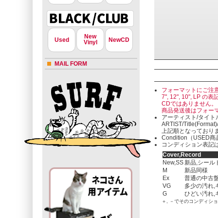
New
Used
NewCD
Vinyl
MAIL FORM
フォーマットにご注
7", 12", 10"
CDではありません。
商品発送後はフォー
アーティスト/タイト
ARTIST/Title(Format
上記順となっており
Condition（U
コンディション表記は
Cover,Record
New,SS
新品,シール
M
新品同様
Ex
普通の中古盤
VG
多少の汚れ,
G
ひどい汚れ,
＋, －でそのコンディシ