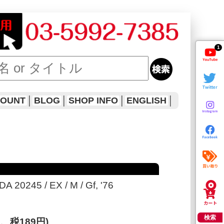
1
COUNT
│
BLOG
│
SHOP INFO
│
ENGLISH
│
A 20245 / EX / M / Gf, '76
検索
円、税189円)