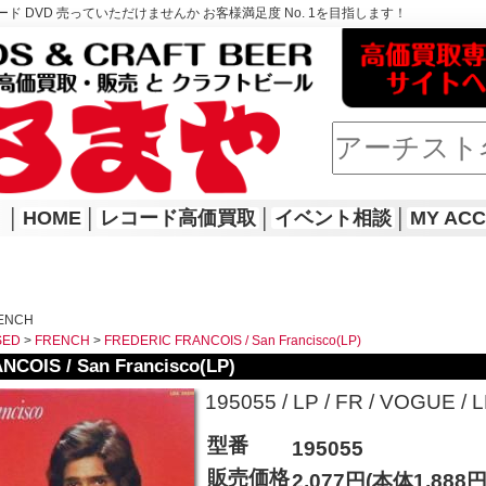
ド DVD 売っていただけませんか お客様満足度 No. 1を目指します！
│
HOME
│
レコード高価買取
│
イベント相談
│
MY AC
RENCH
SED
>
FRENCH
>
FREDERIC FRANCOIS / San Francisco(LP)
COIS / San Francisco(LP)
195055 / LP / FR / VOGUE / LD
型番
195055
販売価格
2,077円(本体1,888