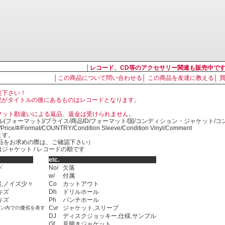
│
レコード、CD等のアクセサリー関連も販売中で
│
この商品について問い合わせる
│
この商品を友達に教える
│
意下さい！
, LP の表記がタイトルの後にあるものはレコードとなります。
マット勘違いによる返品、返金は受けられません。
ル(フォーマット)/プライス/商品ID/フォーマット/国/コンディション・ジャケット/
)/Price/#/Format/COUNTRY/Condition Sleeve/Condition Vinyl/Comment
ます。
SED商品をお求めの際は、ご確認下さい）
ジャケット / レコードの順です
etc.
ド
No/
欠落
w/
付属
,ノイズ少々
Co
カットアウト
キズ
Dh
ドリルホール
キズ
Ph
パンチホール
Cvr
ジャケット,スリーブ
ョン内での優劣を表す
DJ
ディスクジョッキー,仕様,サンプル
Gf
見開きジャケット