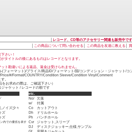
│
レコード、CD等のアクセサリー関連も販売中で
│
この商品について問い合わせる
│
この商品を友達に教える
│
意下さい！
, LP の表記がタイトルの後にあるものはレコードとなります。
マット勘違いによる返品、返金は受けられません。
ル(フォーマット)/プライス/商品ID/フォーマット/国/コンディション・ジャケット/
)/Price/#/Format/COUNTRY/Condition Sleeve/Condition Vinyl/Comment
ます。
SED商品をお求めの際は、ご確認下さい）
ジャケット / レコードの順です
etc.
ド
No/
欠落
w/
付属
,ノイズ少々
Co
カットアウト
キズ
Dh
ドリルホール
キズ
Ph
パンチホール
Cvr
ジャケット,スリーブ
ョン内での優劣を表す
DJ
ディスクジョッキー,仕様,サンプル
Gf
見開きジャケット