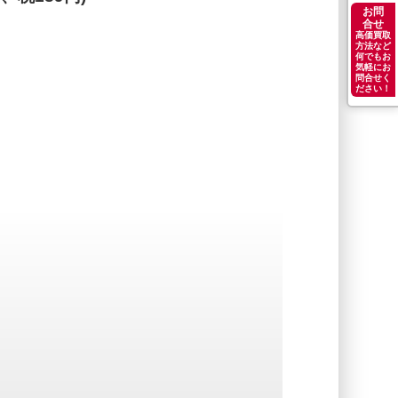
お問
合せ
高価買取
方法など
何でもお
気軽にお
問合せく
ださい！