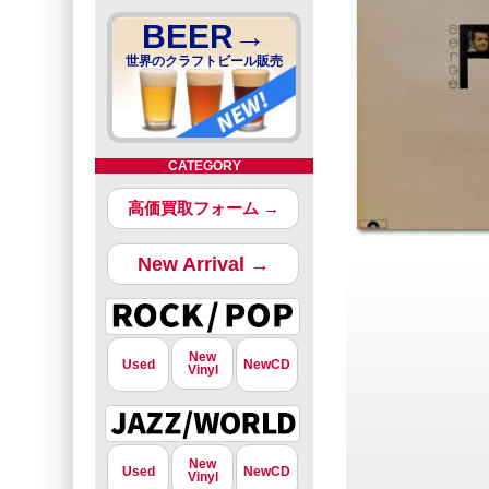
BEER→
世界のクラフトビール販売
CATEGORY
高価買取フォーム →
New Arrival →
New
Used
NewCD
Vinyl
New
Used
NewCD
Vinyl