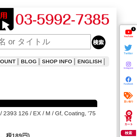
1
COUNT
│
BLOG
│
SHOP INFO
│
ENGLISH
│
2393 126 / EX / M / Gf, Coating, '75
検索
円、税189円)