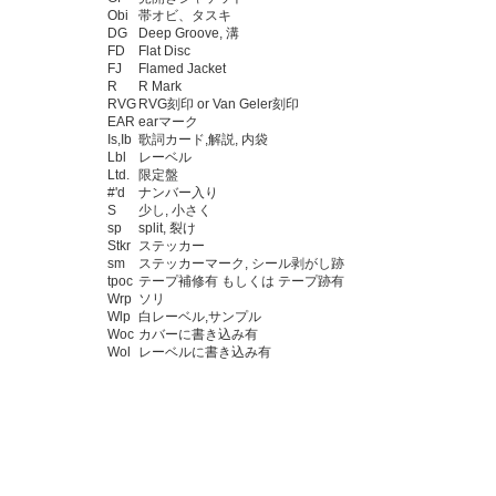
Obi
帯オビ、タスキ
DG
Deep Groove, 溝
FD
Flat Disc
FJ
Flamed Jacket
R
R Mark
RVG
RVG刻印 or Van Geler刻印
EAR
earマーク
Is,Ib
歌詞カード,解説, 内袋
Lbl
レーベル
Ltd.
限定盤
#'d
ナンバー入り
S
少し, 小さく
sp
split, 裂け
Stkr
ステッカー
sm
ステッカーマーク, シール剥がし跡
tpoc
テープ補修有 もしくは テープ跡有
Wrp
ソリ
Wlp
白レーベル,サンプル
Woc
カバーに書き込み有
Wol
レーベルに書き込み有