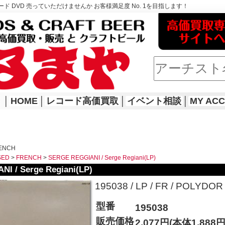
ド DVD 売っていただけませんか お客様満足度 No. 1を目指します！
│
HOME
│
レコード高価買取
│
イベント相談
│
MY AC
RENCH
SED
>
FRENCH
>
SERGE REGGIANI / Serge Regiani(LP)
I / Serge Regiani(LP)
195038 / LP / FR / POLYDOR / 
型番
195038
販売価格
2,077円(本体1,888