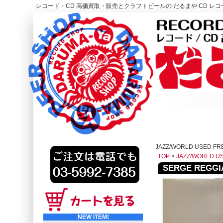
レコード・CD 高価買取・販売とクラフトビールの だるまや CD レコー
レコード高価買取はこちら
HOME
JAZZ/WORLD USED F
TOP
>
JAZZ/WORLD U
SERGE REGGIAN
NEW ITEM!