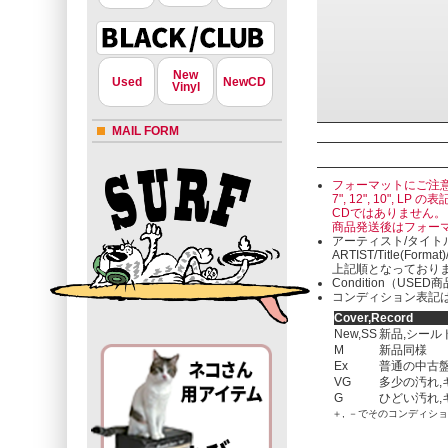
New
Used
NewCD
Vinyl
MAIL FORM
フォーマットにご注
7", 12", 10"
CDではありません。
商品発送後はフォー
アーティスト/タイト
ARTIST/Title(Format
上記順となっており
Condition（U
コンディション表記は
Cover,Record
New,SS
新品,シール
M
新品同様
Ex
普通の中古盤
VG
多少の汚れ,
G
ひどい汚れ,
＋, －でそのコンディシ