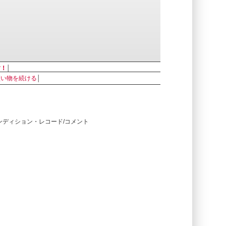
す！
│
買い物を続ける
│
コンディション・レコード/コメント