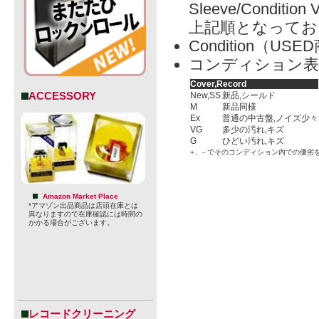
Sleeve/Condition 
上記順となってお
Condition（
コンディション表
Cover,Record
ACCESSORY
New,SS
新品,シールド
M
新品同様
Ex
普通の中古盤,ノイズ少々
VG
多少の汚れ,キズ
G
ひどい汚れ,キズ
＋, －でそのコンディション内での優劣
Amazon Market Place
*アマゾン出品商品は店頭在庫とは
異なりますので在庫確認には時間の
かかる場合がございます。
レコードクリーニング