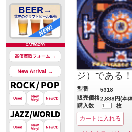
BEER→
世界のクラフトビール販売
CATEGORY
高価買取フォーム →
New Arrival →
ジ）である
型番
5318
New
販売価格
2,888円(本
Used
NewCD
Vinyl
購入数
枚
New
Used
NewCD
Vinyl