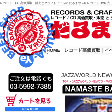
レコード・CD 高価買取・販売とクラフトビールの だるまや CD レコード DVD 売
レコード高価買取はこちら
HOME
│
HOME
│
レコード高価買取
│
イ
JAZZ/WORLD NEW
TOP
>
JAZZ/WORLD NEWCD
>
WO
NAMASTE BA
NEW ITEM!