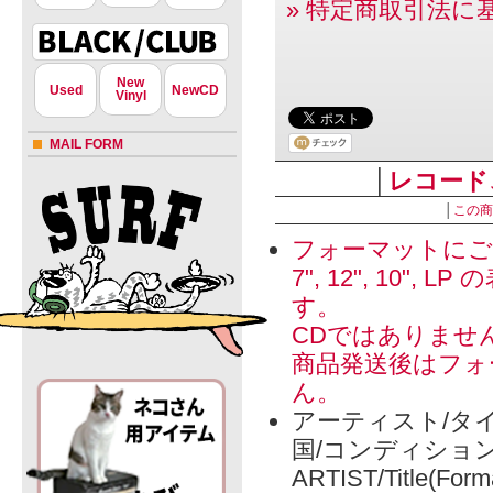
» 特定商取引法に
New
Used
NewCD
Vinyl
MAIL FORM
│
レコード
│
この商
フォーマットにご
7", 12", 1
す。
CDではありませ
商品発送後はフォ
ん。
アーティスト/タイ
国/コンディショ
ARTIST/Title(Form