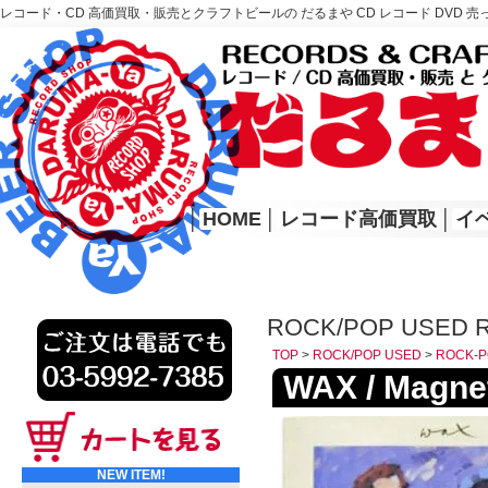
レコード・CD 高価買取・販売とクラフトビールの だるまや CD レコード DVD 売
レコード高価買取はこちら
HOME
│
HOME
│
レコード高価買取
│
イ
ROCK/POP USED 
TOP
>
ROCK/POP USED
>
ROCK-P
WAX / Magne
NEW ITEM!