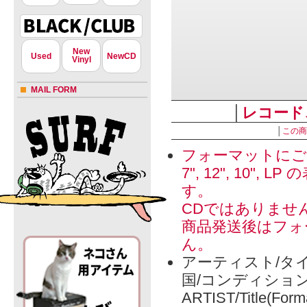
New
Used
NewCD
Vinyl
MAIL FORM
│
レコード
│
この商
フォーマットにご
7", 12", 1
す。
CDではありませ
商品発送後はフォ
ん。
アーティスト/タイ
国/コンディショ
ARTIST/Title(Form