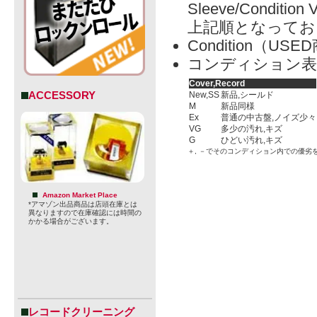
Sleeve/Condition 
上記順となってお
Condition（
コンディション表
Cover,Record
ACCESSORY
New,SS
新品,シールド
M
新品同様
Ex
普通の中古盤,ノイズ少々
VG
多少の汚れ,キズ
G
ひどい汚れ,キズ
＋, －でそのコンディション内での優劣
Amazon Market Place
*アマゾン出品商品は店頭在庫とは
異なりますので在庫確認には時間の
かかる場合がございます。
レコードクリーニング