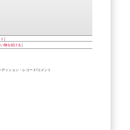
す！
│
買い物を続ける
│
コンディション・レコード/コメント