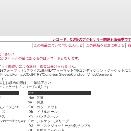
│
レコード、CD等のアクセサリー関連も販売中で
│
この商品について問い合わせる
│
この商品を友達に教える
│
意下さい！
, LP の表記がタイトルの後にあるものはレコードとなります。
マット勘違いによる返品、返金は受けられません。
ル(フォーマット)/プライス/商品ID/フォーマット/国/コンディション・ジャケット/
)/Price/#/Format/COUNTRY/Condition Sleeve/Condition Vinyl/Comment
ます。
SED商品をお求めの際は、ご確認下さい）
ジャケット / レコードの順です
etc.
ド
No/
欠落
w/
付属
,ノイズ少々
Co
カットアウト
キズ
Dh
ドリルホール
キズ
Ph
パンチホール
Cvr
ジャケット,スリーブ
ョン内での優劣を表す
DJ
ディスクジョッキー,仕様,サンプル
Gf
見開きジャケット