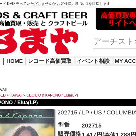
ド DVD 売っていただけませんか お客様満足度 No. 1を目指します！
│
HOME
│
レコード高価買取
│
イベント相談
│
MY AC
WAII
SED
>
HAWAII
>
CECILIO & KAPONO / Elua(LP)
ONO / Elua(LP)
202715 / LP / US / COLUMBIA 
型番
202715
販売価格
1,417円(本体1,288