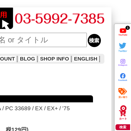
1
COUNT
│
BLOG
│
SHOP INFO
│
ENGLISH
│
/ PC 33689 / EX / EX+ / '75
検索
円、税129円)