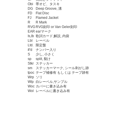
Obi
帯オビ、タスキ
DG
Deep Groove, 溝
FD
Flat Disc
FJ
Flamed Jacket
R
R Mark
RVG
RVG刻印 or Van Geler刻印
EAR
earマーク
Is,Ib
歌詞カード,解説, 内袋
Lbl
レーベル
Ltd.
限定盤
#'d
ナンバー入り
S
少し, 小さく
sp
split, 裂け
Stkr
ステッカー
sm
ステッカーマーク, シール剥がし跡
tpoc
テープ補修有 もしくは テープ跡有
Wrp
ソリ
Wlp
白レーベル,サンプル
Woc
カバーに書き込み有
Wol
レーベルに書き込み有