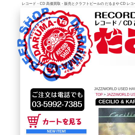
レコード・CD 高価買取・販売とクラフトビールの だるまや CD レコー
レコード高価買取はこちら
HOME
JAZZ/WORLD USED HA
TOP
>
JAZZ/WORLD U
CECILIO & KAP
NEW ITEM!