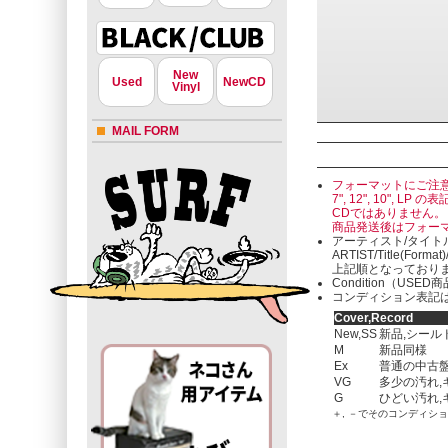
New
Used
NewCD
Vinyl
MAIL FORM
フォーマットにご注
7", 12", 10"
CDではありません。
商品発送後はフォー
アーティスト/タイト
ARTIST/Title(Format
上記順となっており
Condition（U
コンディション表記は
Cover,Record
New,SS
新品,シール
M
新品同様
Ex
普通の中古盤
VG
多少の汚れ,
G
ひどい汚れ,
＋, －でそのコンディシ