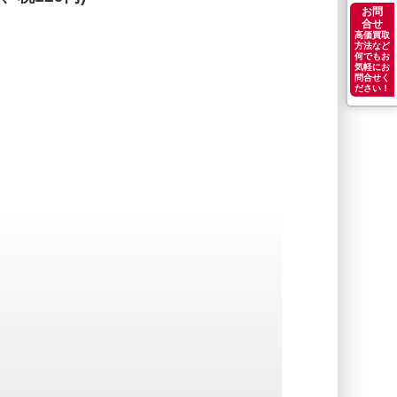
お問
合せ
高価買取
方法など
何でもお
気軽にお
問合せく
ださい！