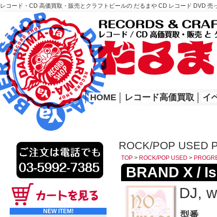
レコード・CD 高価買取・販売とクラフトビールの だるまや CD レコード DVD 売
レコード高価買取はこちら
HOME
│
HOME
│
レコード高価買取
│
イ
ROCK/POP USED 
TOP
>
ROCK/POP USED
>
PROGR
BRAND X / Is
DJ, w
NEW ITEM!
型番