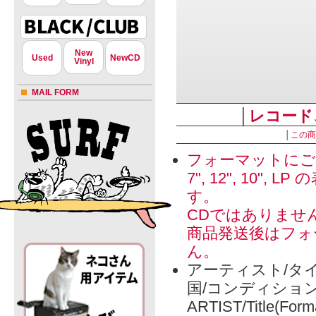
New
Used
NewCD
Vinyl
MAIL FORM
│
レコード
│
この商
フォーマットにご
7", 12", 1
す。
CDではありませ
商品発送後はフォ
ん。
アーティスト/タイ
国/コンディショ
ARTIST/Title(Form