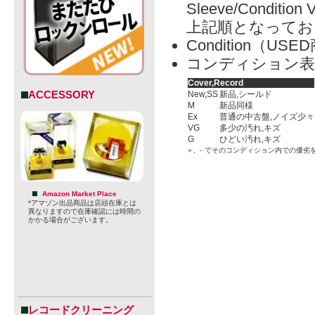
Sleeve/Condition 
上記順となってお
Condition（
コンディション表
Cover,Record
ACCESSORY
New,SS
新品,シールド
M
新品同様
Ex
普通の中古盤,ノイズ少々
VG
多少の汚れ,キズ
G
ひどい汚れ,キズ
＋, －でそのコンディション内での優劣
Amazon Market Place
*アマゾン出品商品は店頭在庫とは
異なりますので在庫確認には時間の
かかる場合がございます。
レコードクリーニング