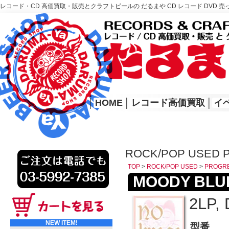
レコード・CD 高価買取・販売とクラフトビールの だるまや CD レコード DVD 売
レコード高価買取はこちら
HOME
│
HOME
│
レコード高価買取
│
イ
ROCK/POP USED 
TOP
>
ROCK/POP USED
>
PROGR
MOODY BLUES
2LP, 
NEW ITEM!
型番