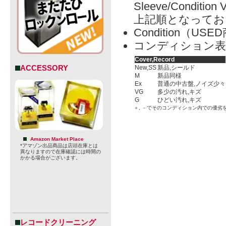
Sleeve/Condition 
上記順となってお
Condition（
コンディション表
Cover,Record
ACCESSORY
New,SS
新品,シールド
M
新品同様
Ex
普通の中古盤,ノイズ少々
VG
多少の汚れ,キズ
G
ひどい汚れ,キズ
＋, －でそのコンディション内での優劣
Amazon Market Place
*アマゾン出品商品は店頭在庫とは
異なりますので在庫確認には時間の
かかる場合がございます。
レコードクリーニング