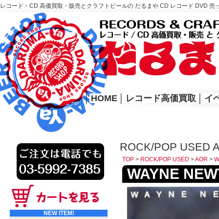
レコード・CD 高価買取・販売とクラフトビールの だるまや CD レコード DVD 売
レコード高価買取はこちら
HOME
│
HOME
│
レコード高価買取
│
イ
ROCK/POP USED 
TOP
>
ROCK/POP USED
>
AOR
>
W
WAYNE NEWTO
NEW ITEM!