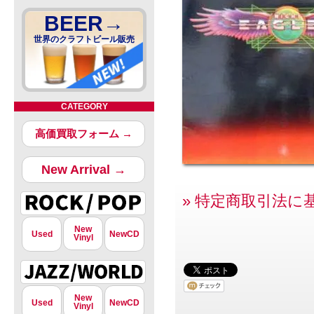
BEER→
世界のクラフトビール販売
CATEGORY
高価買取フォーム →
New Arrival →
» 特定商取引法に
New
Used
NewCD
Vinyl
New
Used
NewCD
Vinyl