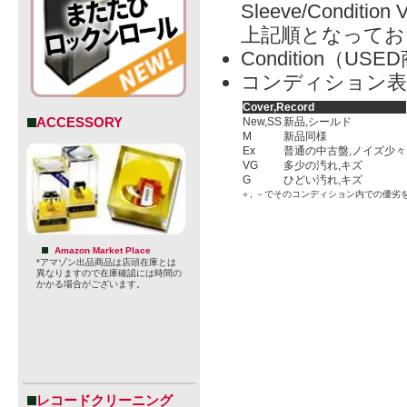
Sleeve/Condition 
上記順となってお
Condition（
コンディション表
Cover,Record
ACCESSORY
New,SS
新品,シールド
M
新品同様
Ex
普通の中古盤,ノイズ少々
VG
多少の汚れ,キズ
G
ひどい汚れ,キズ
＋, －でそのコンディション内での優劣
Amazon Market Place
*アマゾン出品商品は店頭在庫とは
異なりますので在庫確認には時間の
かかる場合がございます。
レコードクリーニング