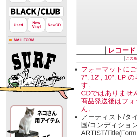
New
Used
NewCD
Vinyl
MAIL FORM
│
レコード
│
この商
フォーマットにご
7", 12", 1
す。
CDではありませ
商品発送後はフォ
ん。
アーティスト/タイ
国/コンディショ
ARTIST/Title(Form